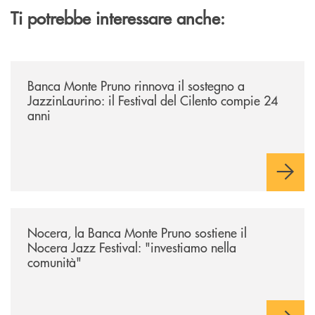
Ti potrebbe interessare anche:
/archivio-uno-tv/banca-monte-pruno-rinnova-il-sostegno-a-jazzinlaurino-
Banca Monte Pruno rinnova il sostegno a
JazzinLaurino: il Festival del Cilento compie 24
anni
/archivio-uno-tv/nocera-la-banca-monte-pruno-sostiene-il-nocera-jazz-f
Nocera, la Banca Monte Pruno sostiene il
Nocera Jazz Festival: "investiamo nella
comunità"