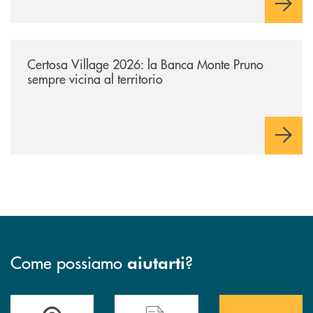
/archivio-uno-tv/certosa-village-2026-la-banca-monte-pruno-sempre-vici
Certosa Village 2026: la Banca Monte Pruno
sempre vicina al territorio
Come possiamo
?
aiutarti
Accedi all' elenco completo&nbsp; delle&nbsp; filiali&nbsp; di Banca 
Hai bisogno di assistenza immediata? Contatta
Hai bisogno di alcuni