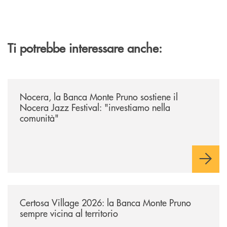
Ti potrebbe interessare anche:
/archivio-uno-tv/nocera-la-banca-monte-pruno-sostiene-il-nocera-jazz-f
Nocera, la Banca Monte Pruno sostiene il
Nocera Jazz Festival: "investiamo nella
comunità"
/archivio-uno-tv/certosa-village-2026-la-banca-monte-pruno-sempre-vici
Certosa Village 2026: la Banca Monte Pruno
sempre vicina al territorio