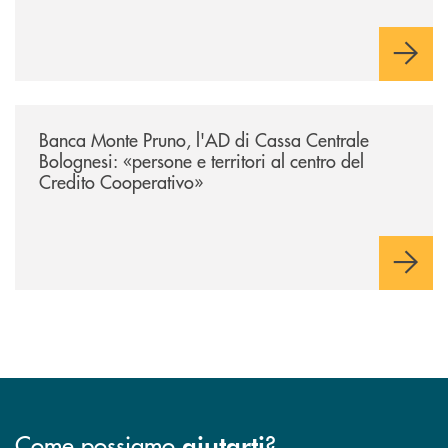
/archivio-uno-tv/banca-monte-pruno-lad-di-cassa-centrale-bolognesi-pers
Banca Monte Pruno, l'AD di Cassa Centrale
Bolognesi: «persone e territori al centro del
Credito Cooperativo»
Come possiamo
?
aiutarti