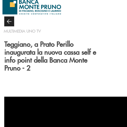
Salta al contenuto principale
MULTIMEDIA UNO TV
Teggiano, a Prato Perillo
inaugurata la nuova cassa self e
info point della Banca Monte
Pruno - 2