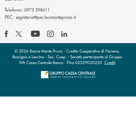
Telefono:
0975 398611
(si apre l’app di posta elettro
PEC:
segreteria@pec.bccmontepruno.it
© 2026 Banca Monte Pruno - Credito Cooperativo di Fisciano,
Roscigno e Laurino - Soc. Coop. - Società partecipante al Gruppo
IVA Cassa Centrale Banca · P.Iva 02529020220
Crediti