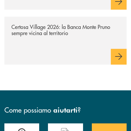
/archivio-uno-tv/certosa-village-2026-la-banca-monte-pruno-sempre-vici
Certosa Village 2026: la Banca Monte Pruno
sempre vicina al territorio
Come possiamo
?
aiutarti
Accedi all' elenco completo&nbsp; delle&nbsp; filiali&nbsp; di Banca 
Hai bisogno di assistenza immediata? Contatta
Hai bisogno di alcuni