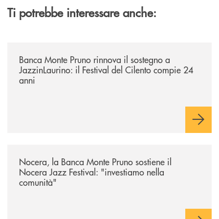
Ti potrebbe interessare anche:
/archivio-uno-tv/banca-monte-pruno-rinnova-il-sostegno-a-jazzinlaurino-
Banca Monte Pruno rinnova il sostegno a
JazzinLaurino: il Festival del Cilento compie 24
anni
/archivio-uno-tv/nocera-la-banca-monte-pruno-sostiene-il-nocera-jazz-f
Nocera, la Banca Monte Pruno sostiene il
Nocera Jazz Festival: "investiamo nella
comunità"