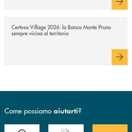
/archivio-uno-tv/certosa-village-2026-la-banca-monte-pruno-sempre-vici
Certosa Village 2026: la Banca Monte Pruno
sempre vicina al territorio
Come possiamo
?
aiutarti
Accedi all' elenco completo&nbsp; delle&nbsp; filiali&nbsp; di Banca 
Hai bisogno di assistenza immediata? Contatta
Hai bisogno di alcuni