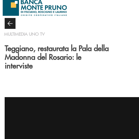
Salta al contenuto principale
MULTIMEDIA UNO TV
Teggiano, restaurata la Pala della
Madonna del Rosario: le
interviste