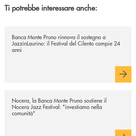
Ti potrebbe interessare anche:
/archivio-uno-tv/banca-monte-pruno-rinnova-il-sostegno-a-jazzinlaurino-
Banca Monte Pruno rinnova il sostegno a
JazzinLaurino: il Festival del Cilento compie 24
anni
/archivio-uno-tv/nocera-la-banca-monte-pruno-sostiene-il-nocera-jazz-f
Nocera, la Banca Monte Pruno sostiene il
Nocera Jazz Festival: "investiamo nella
comunità"