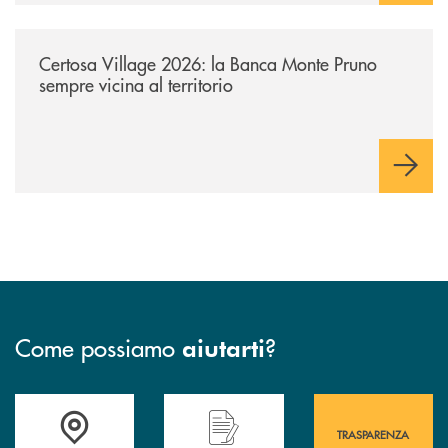
/archivio-uno-tv/certosa-village-2026-la-banca-monte-pruno-sempre-vici
Certosa Village 2026: la Banca Monte Pruno
sempre vicina al territorio
Come possiamo
?
aiutarti
Accedi all' elenco completo&nbsp; delle&nbsp; filiali&nbsp; di Banca 
Hai bisogno di assistenza immediata? Contatta
Hai bisogno di alcuni
TRASPARENZA