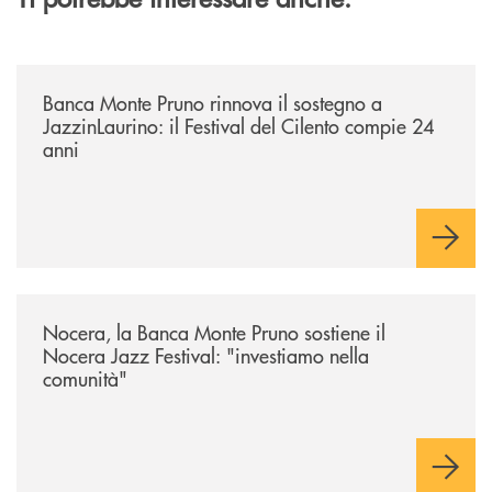
/archivio-uno-tv/banca-monte-pruno-rinnova-il-sostegno-a-jazzinlaurino-
Banca Monte Pruno rinnova il sostegno a
JazzinLaurino: il Festival del Cilento compie 24
anni
/archivio-uno-tv/nocera-la-banca-monte-pruno-sostiene-il-nocera-jazz-f
Nocera, la Banca Monte Pruno sostiene il
Nocera Jazz Festival: "investiamo nella
comunità"