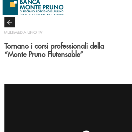
Salta al contenuto principale
MULTIMEDIA UNO TV
Tornano i corsi professionali della
“Monte Pruno Flutensable”