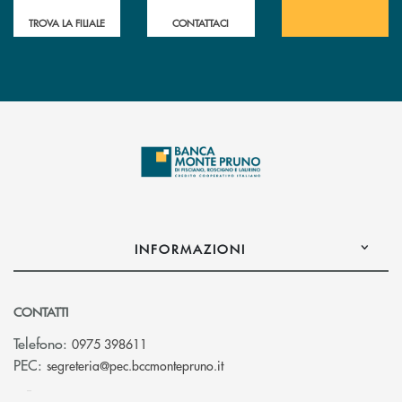
TROVA LA FILIALE
CONTATTACI
INFORMAZIONI
CONTATTI
Telefono:
0975 398611
(si apre l’app di posta elettro
PEC:
segreteria@pec.bccmontepruno.it