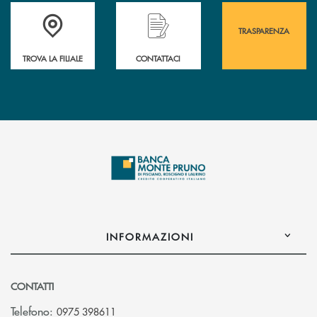
Accedi all' elenco completo&nbsp; delle&nbsp; filiali&nbsp; di Banca 
Hai bisogno di assistenza immediata? Contatta
Hai bisogno di alcuni
TRASPARENZA
TROVA LA FILIALE
CONTATTACI
INFORMAZIONI
CONTATTI
Telefono:
0975 398611