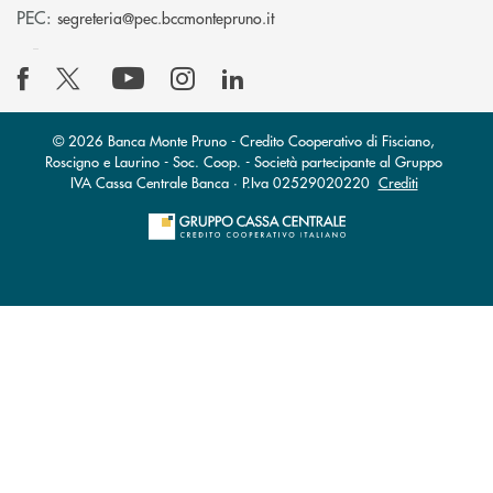
(si apre l’app di posta elettro
PEC:
segreteria@pec.bccmontepruno.it
© 2026 Banca Monte Pruno - Credito Cooperativo di Fisciano,
Roscigno e Laurino - Soc. Coop. - Società partecipante al Gruppo
IVA Cassa Centrale Banca · P.Iva 02529020220
Crediti