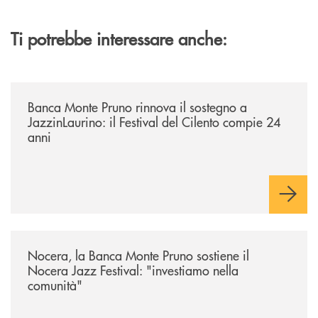
Ti potrebbe interessare anche:
/archivio-uno-tv/banca-monte-pruno-rinnova-il-sostegno-a-jazzinlaurino-
Banca Monte Pruno rinnova il sostegno a
JazzinLaurino: il Festival del Cilento compie 24
anni
/archivio-uno-tv/nocera-la-banca-monte-pruno-sostiene-il-nocera-jazz-f
Nocera, la Banca Monte Pruno sostiene il
Nocera Jazz Festival: "investiamo nella
comunità"