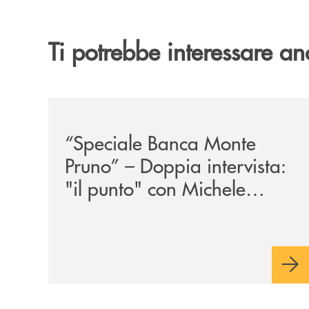
Ti potrebbe interessare an
/archivio-vallo-piu/speciale-banca-monte-pruno-d
“Speciale Banca Monte
Pruno” – Doppia intervista:
"il punto" con Michele
Albanese e Cono Federico