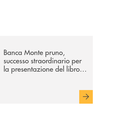
derico/
cono-federico-risultati-visione-e-prospettive-per-il-2026/
archivio-vallo-piu/banca-monte-pruno-successo-straordinari
Banca Monte pruno,
successo straordinario per
la presentazione del libro
di Antonio Polito