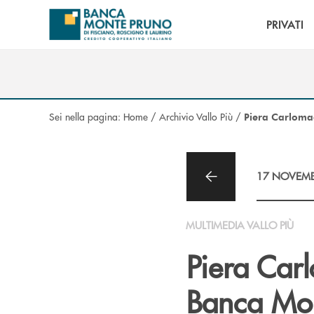
Salta al contenuto principale
PRIVATI
Sei nella pagina:
Home
/
Archivio Vallo Più
/
Piera Carlomag
17 NOVEMB
MULTIMEDIA VALLO PIÙ
Piera Car
Banca Mon