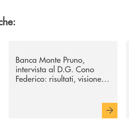
che:
oppia-intervista-il-punto-con-michele-albanese-e-cono-fe
/archivio-vallo-piu/banca-monte-pruno-intervista-al-dg-
/
Banca Monte Pruno,
intervista al D.G. Cono
Federico: risultati, visione e
prospettive per il 2026