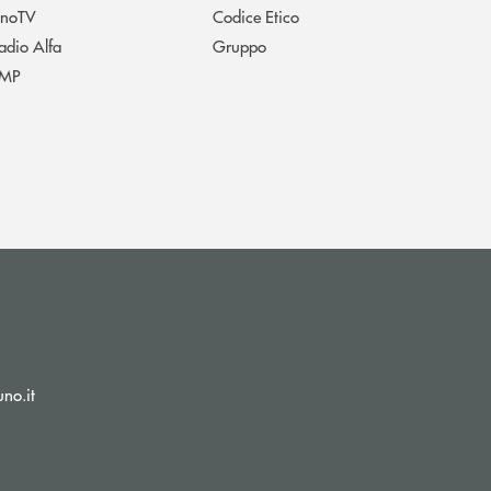
noTV
Codice Etico
adio Alfa
Gruppo
MP
(si apre l’app di posta elettronica)
no.it