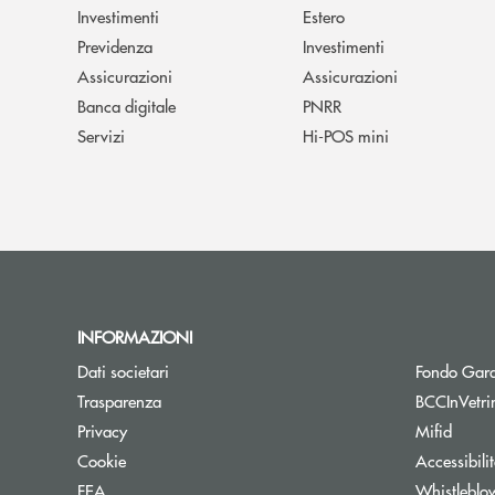
Investimenti
Estero
Previdenza
Investimenti
Assicurazioni
Assicurazioni
Banca digitale
PNRR
Servizi
Hi-POS mini
INFORMAZIONI
Dati societari
Fondo Gara
Trasparenza
BCCInVetri
Privacy
Mifid
Cookie
Accessibili
FEA
Whistleblo