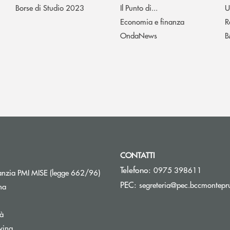
Borse di Studio 2023
Il Punto di...
U
Economia e finanza
R
OndaNews
B
CONTATTI
Telefono:
0975 398611
Apre una nuova finestra
nzia PMI MISE (legge 662/96)
PEC:
segreteria@pec.bccmontepru
na
tà
wing