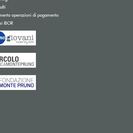
Apre una nuova finestra
lti
mento operazioni di pagamento
Apre una nuova finestra
si IBOR