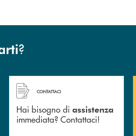
?
arti
 filiali&nbsp; di Banca Monte Pruno
Hai bisogno di assistenza immediata? Contattaci!
CONTATTACI
Hai bisogno di
assistenza
immediata? Contattaci!