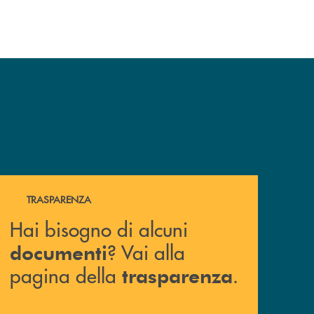
Hai bisogno di alcuni documenti ? Vai alla pagina della 
TRASPARENZA
Hai bisogno di alcuni
? Vai alla
documenti
pagina della
.
trasparenza