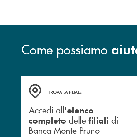
Come possiamo
aiut
Accedi all' elenco completo&nbsp; delle&nbsp;
TROVA LA FILIALE
Accedi all'
elenco
delle
di
completo
filiali
Banca Monte Pruno