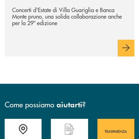
/comunicati/concerti-destate-di-villa-guariglia-e-banca-monte-pruno-u
Concerti d'Estate di Villa Guariglia e Banca
Monte pruno, una solida collaborazione anche
per la 29ª edizione
Come possiamo
?
aiutarti
Accedi all' elenco completo&nbsp; delle&nbsp; filiali&nbsp; di Banca 
Hai bisogno di assistenza immediata? Contatta
Hai bisogno di alcuni
TRASPARENZA