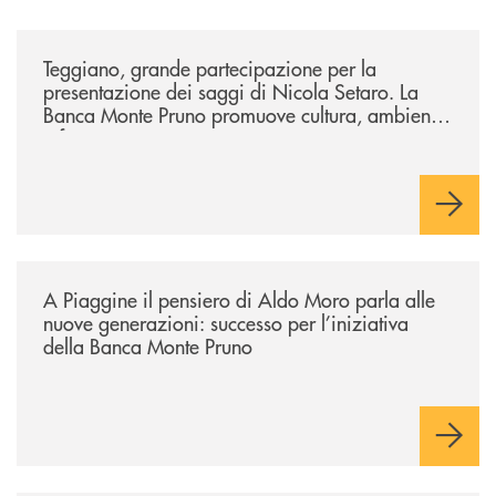
/comunicati/teggiano-grande-partecipazione-per-la-presentazione-dei-
Teggiano, grande partecipazione per la
presentazione dei saggi di Nicola Setaro. La
Banca Monte Pruno promuove cultura, ambiente
e futuro
/comunicati/a-piaggine-il-pensiero-di-aldo-moro-parla-alle-nuove-gene
A Piaggine il pensiero di Aldo Moro parla alle
nuove generazioni: successo per l’iniziativa
della Banca Monte Pruno