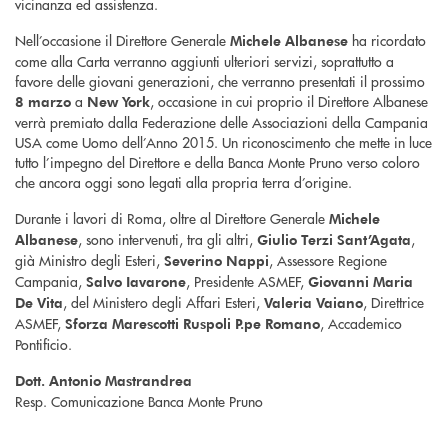
vicinanza ed assistenza.
Nell’occasione il Direttore Generale
ha ricordato
Michele Albanese
come alla Carta verranno aggiunti ulteriori servizi, soprattutto a
favore delle giovani generazioni, che verranno presentati il prossimo
a
, occasione in cui proprio il Direttore Albanese
8 marzo
New York
verrà premiato dalla Federazione delle Associazioni della Campania
USA come Uomo dell’Anno 2015. Un riconoscimento che mette in luce
tutto l’impegno del Direttore e della Banca Monte Pruno verso coloro
che ancora oggi sono legati alla propria terra d’origine.
Durante i lavori di Roma, oltre al Direttore Generale
Michele
, sono intervenuti, tra gli altri,
,
Albanese
Giulio Terzi Sant’Agata
già Ministro degli Esteri,
, Assessore Regione
Severino Nappi
Campania,
, Presidente ASMEF,
Salvo Iavarone
Giovanni Maria
, del Ministero degli Affari Esteri,
, Direttrice
De Vita
Valeria Vaiano
ASMEF,
, Accademico
Sforza Marescotti Ruspoli P.pe Romano
Pontificio.
Dott. Antonio Mastrandrea
Resp. Comunicazione Banca Monte Pruno