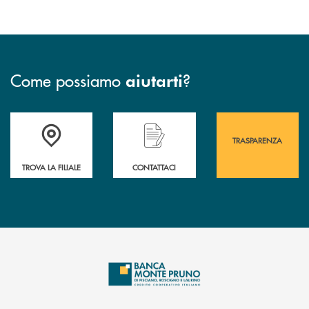
Come possiamo
?
aiutarti
Accedi all' elenco completo&nbsp; delle&nbsp; filiali&nbsp; di Banca 
Hai bisogno di assistenza immediata? Contatta
Hai bisogno di alcuni
TRASPARENZA
TROVA LA FILIALE
CONTATTACI