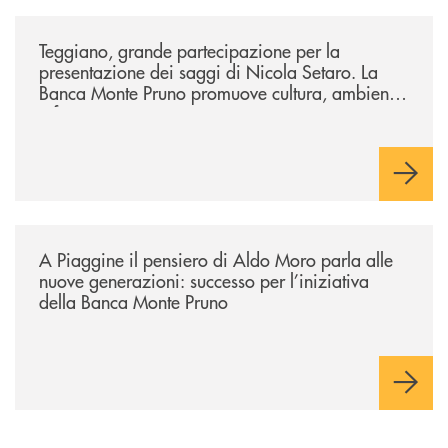
/comunicati/teggiano-grande-partecipazione-per-la-presentazione-dei-
Teggiano, grande partecipazione per la
presentazione dei saggi di Nicola Setaro. La
Banca Monte Pruno promuove cultura, ambiente
e futuro
/comunicati/a-piaggine-il-pensiero-di-aldo-moro-parla-alle-nuove-gene
A Piaggine il pensiero di Aldo Moro parla alle
nuove generazioni: successo per l’iniziativa
della Banca Monte Pruno