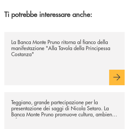
Ti potrebbe interessare anche:
/comunicati/la-banca-monte-pruno-ritorna-al-fianco-della-manifestazion
La Banca Monte Pruno ritorna al fianco della
manifestazione "Alla Tavola della Principessa
Costanza"
/comunicati/teggiano-grande-partecipazione-per-la-presentazione-dei-
Teggiano, grande partecipazione per la
presentazione dei saggi di Nicola Setaro. La
Banca Monte Pruno promuove cultura, ambiente
e futuro