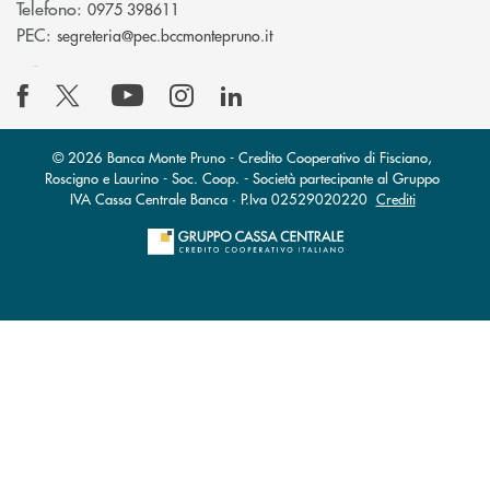
Telefono:
0975 398611
(si apre l’app di posta elettro
PEC:
segreteria@pec.bccmontepruno.it
© 2026 Banca Monte Pruno - Credito Cooperativo di Fisciano,
Roscigno e Laurino - Soc. Coop. - Società partecipante al Gruppo
IVA Cassa Centrale Banca · P.Iva 02529020220
Crediti