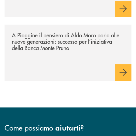
/comunicati/a-piaggine-il-pensiero-di-aldo-moro-parla-alle-nuove-gene
A Piaggine il pensiero di Aldo Moro parla alle
nuove generazioni: successo per l’iniziativa
della Banca Monte Pruno
Come possiamo
?
aiutarti