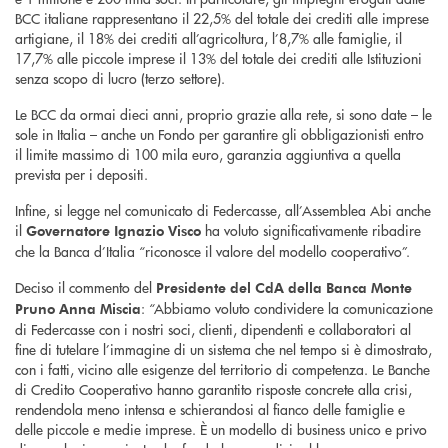
BCC italiane rappresentano il 22,5% del totale dei crediti alle imprese
artigiane, il 18% dei crediti all’agricoltura, l’8,7% alle famiglie, il
17,7% alle piccole imprese il 13% del totale dei crediti alle Istituzioni
senza scopo di lucro (terzo settore).
Le BCC da ormai dieci anni, proprio grazie alla rete, si sono date – le
sole in Italia – anche un Fondo per garantire gli obbligazionisti entro
il limite massimo di 100 mila euro, garanzia aggiuntiva a quella
prevista per i depositi.
Infine, si legge nel comunicato di Federcasse, all’Assemblea Abi anche
il
ha voluto significativamente ribadire
Governatore Ignazio Visco
che la Banca d’Italia “riconosce il valore del modello cooperativo”.
Deciso il commento del
Presidente del CdA della Banca Monte
: “Abbiamo voluto condividere la comunicazione
Pruno Anna Miscia
di Federcasse con i nostri soci, clienti, dipendenti e collaboratori al
fine di tutelare l’immagine di un sistema che nel tempo si è dimostrato,
con i fatti, vicino alle esigenze del territorio di competenza. Le Banche
di Credito Cooperativo hanno garantito risposte concrete alla crisi,
rendendola meno intensa e schierandosi al fianco delle famiglie e
delle piccole e medie imprese. È un modello di business unico e privo