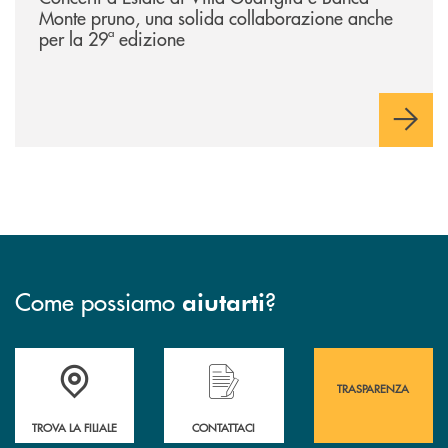
Monte pruno, una solida collaborazione anche
per la 29ª edizione
Come possiamo
?
aiutarti
Accedi all' elenco completo&nbsp; delle&nbsp; filiali&nbsp; di Banca 
Hai bisogno di assistenza immediata? Contatta
Hai bisogno di alcuni
TRASPARENZA
TROVA LA FILIALE
CONTATTACI