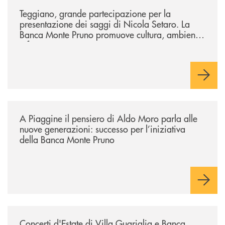
/comunicati/teggiano-grande-partecipazione-per-la-presentazione-dei-
Teggiano, grande partecipazione per la
presentazione dei saggi di Nicola Setaro. La
Banca Monte Pruno promuove cultura, ambiente
e futuro
/comunicati/a-piaggine-il-pensiero-di-aldo-moro-parla-alle-nuove-gene
A Piaggine il pensiero di Aldo Moro parla alle
nuove generazioni: successo per l’iniziativa
della Banca Monte Pruno
/comunicati/concerti-destate-di-villa-guariglia-e-banca-monte-pruno-u
Concerti d'Estate di Villa Guariglia e Banca