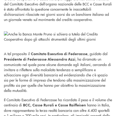
del Comitato Esecutivo dell’organo nazionale delle BCC e Casse Rurali
è stata affrontata la questione concernente le inaccettabili
dichiarazioni rilasciate nei giorni scorsi da un banchiere italiano ad
un giornale veneto sul movimento del credito cooperativo.
A tal proposito il
, guidato dal
Comitato Esecutivo di Federcasse
, ha diramato un
Presidente di Federcasse Alessandro Azzi
comunicato nel quale pone alcune domande agli italiani, cercando di
invitare a riflettere sulla malcelata tendenza a semplificare e
schiacciare ogni diversità bancaria ed evidenziando che c’è spazio
sia per le forme di impresa che tendono alla massimizzazione del
profitto sia per quelle che hanno per obiettivo la massimizzazione
della mutualità.
Il Comitato Esecutivo di Federcasse ha ricordato il peso e il volume che
centinaia di
hanno in Italia,
BCC, Casse Rurali e Casse Raiffeisen
dove rappresentano la terza realtà bancaria con oltre 4.400 sportelli
e 1 milione e 200 mila soci. In particolare, gli impieghi erogati dalle