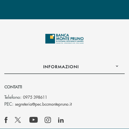
INFORMAZIONI
CONTATTI
Telefono:
0975 398611
(si apre l’app di posta elettro
PEC:
segreteria@pec.bccmontepruno.it