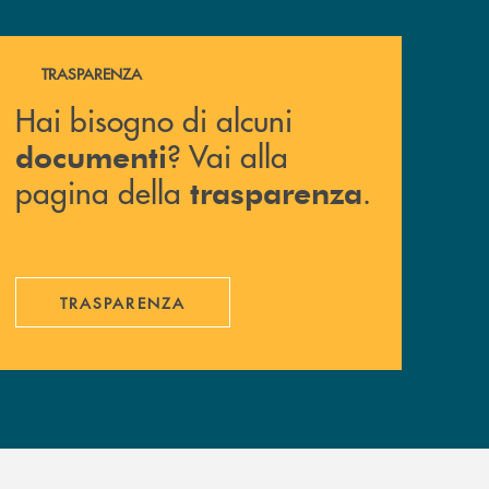
Hai bisogno di alcuni documenti ? Vai alla pagina della 
TRASPARENZA
Hai bisogno di alcuni
? Vai alla
documenti
pagina della
.
trasparenza
TRASPARENZA