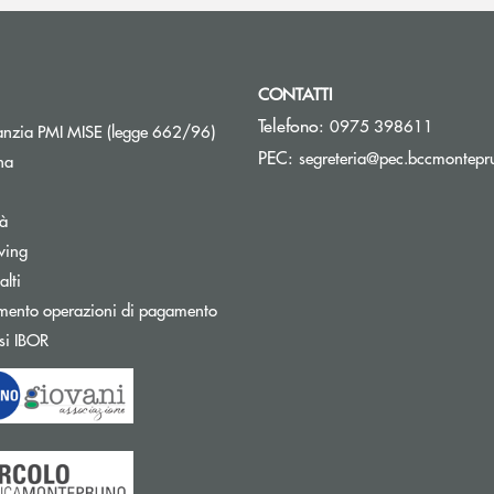
CONTATTI
Telefono:
0975 398611
Apre una nuova finestra
nzia PMI MISE (legge 662/96)
PEC:
segreteria@pec.bccmontepru
na
tà
wing
Apre una nuova finestra
lti
mento operazioni di pagamento
Apre una nuova finestra
si IBOR