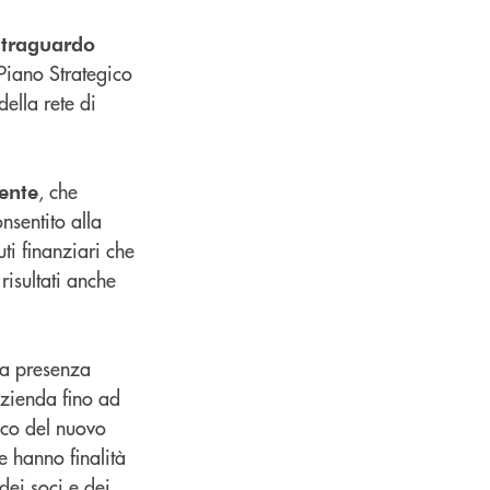
 traguardo
 Piano Strategico
ella rete di
, che
ente
nsentito alla
ti finanziari che
risultati anche
la presenza
’azienda fino ad
ico del nuovo
e hanno finalità
 dei soci e dei