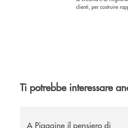
clienti, per costruire ra
Ti potrebbe interessare an
/comunicati/a-piaggine-il-pensiero-di-aldo-moro-
A Piaggine il pensiero di