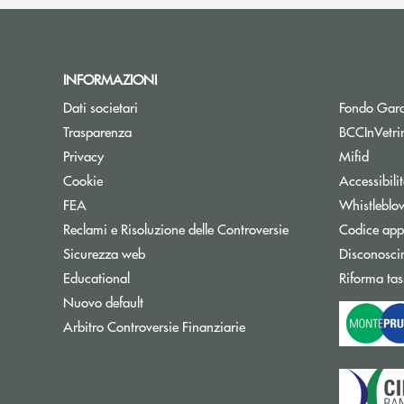
INFORMAZIONI
Dati societari
Fondo Gara
Trasparenza
BCCInVetri
Privacy
Mifid
Cookie
Accessibili
FEA
Whistleblo
Reclami e Risoluzione delle Controversie
Codice appa
Sicurezza web
Disconosci
Educational
Riforma tas
Nuovo default
Apre una nuova finestra
Arbitro Controversie Finanziarie