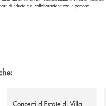
pporti di fiducia e di collaborazione con le persone.
che:
parla-alle-nuove-generazioni-successo-per-l-iniziativa-d
/comunicati/concerti-destate-di-villa-guariglia-e-ban
/
Concerti d'Estate di Villa