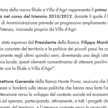
tura della nuova filiale a Villa d’Agri rappresenta il
primo
, durante il quale il
a nel corso del triennio 2010/2012
o di Amministrazione prevede un progressivo ampliamento d
i Potenza, iniziando proprio da Villa d’Agri.
 stata espressa dal
della Banca,
Presidente
Filippo Mord
 concreto del territorio e la politica dei piccoli passi ha co
mente negli ultimi quindici anni, diventando uno degli istitu
a locale; questi elementi consentiranno di ottenere positivi 
e con la filiale a Villa d’Agri".
della Banca Monte Pruno, assicura che 
rettore Generale
 area si fonderà sulle stesse politiche che hanno reso forte l
attenzione verso lo sviluppo del contesto sociale ed econom
ad operare, partecipando, attivamente, a tutti i progetti ch
mento del territorio, e l’interesse costante verso le necessità