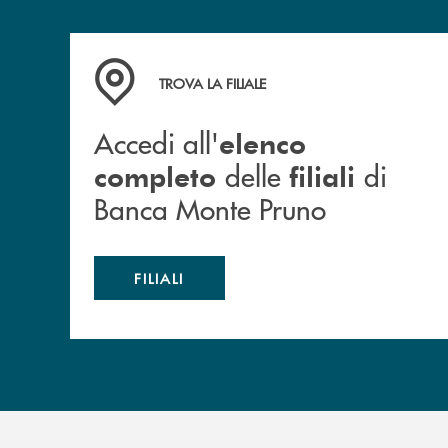
Accedi all' elenco completo&nbsp; delle&nbsp;
TROVA LA FILIALE
Accedi all'
elenco
delle
di
completo
filiali
Banca Monte Pruno
FILIALI