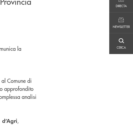
 Provincia
DIRECTA
DIRECTA
NEWSLETTER
NEWSLETTER
CERCA
munica la
CERCA
uo al Comune di
io approfondito
complessa analisi
,
 d’Agri