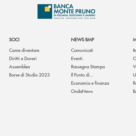
SOCI
NEWS BMP
M
Come diventare
Comunicati
I
Diritti e Doveri
Eventi
O
Assemblea
Rassegna Stampa
V
Borse di Studio 2023
Il Punto di...
U
Economia e finanza
R
OndaNews
B