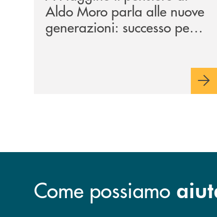
Aldo Moro parla alle nuove
generazioni: successo per
l’iniziativa della Banca
Monte Pruno
Come possiamo
aiut