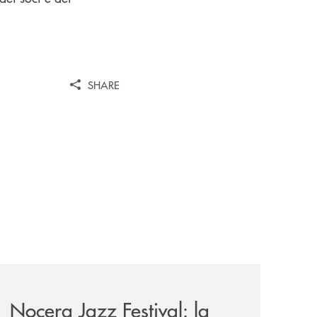
SHARE
ella-banca-monte-pruno/
ca-monte-pruno-una-solida-collaborazione-anche-per-la-29ª
comunicati/nocera-jazz-festival-la-banca-monte-pruno-part
Nocera Jazz Festival: la