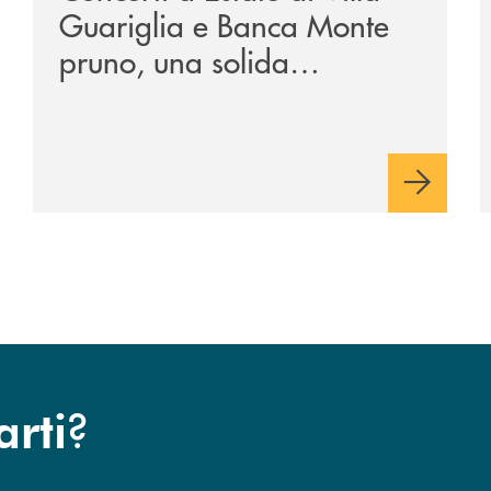
Guariglia e Banca Monte
pruno, una solida
collaborazione anche per
la 29ª edizione
?
arti