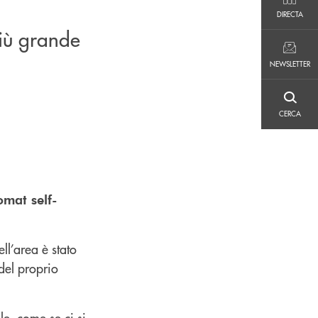
DIRECTA
DIRECTA
iù grande
NEWSLETTER
NEWSLETTER
CERCA
CERCA
omat self-
ll’area è stato
del proprio
e, come se ci si