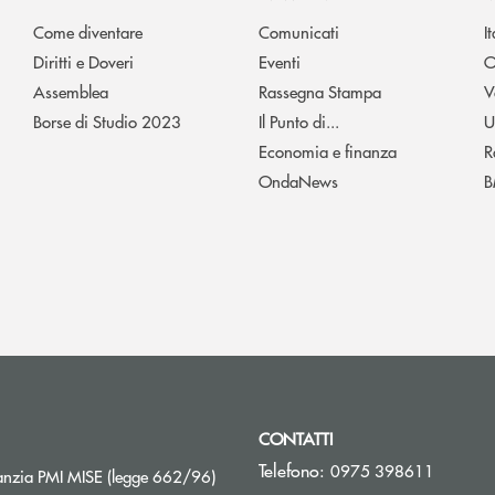
Come diventare
Comunicati
I
Diritti e Doveri
Eventi
O
Assemblea
Rassegna Stampa
V
Borse di Studio 2023
Il Punto di...
U
Economia e finanza
R
OndaNews
B
CONTATTI
Telefono:
0975 398611
Apre una nuova finestra
nzia PMI MISE (legge 662/96)