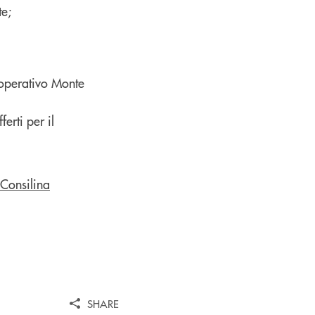
te;
ooperativo Monte
erti per il
SHARE