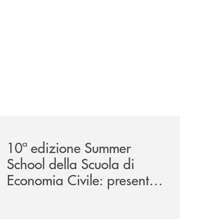
a-29ª-edizione/
-partner-della-iv-edizione/
comunicati/10ª-edizione-summer-school-della-scuola-di-e
10ª edizione Summer
School della Scuola di
Economia Civile: presente
anche la Banca Monte
Pruno