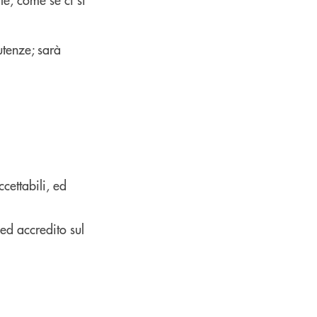
utenze; sarà
cettabili, ed
ed accredito sul