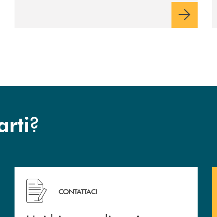
?
arti
 filiali&nbsp; di Banca Monte Pruno
Hai bisogno di assistenza immediata? Contattaci!
CONTATTACI