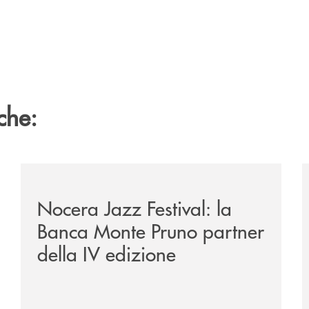
che:
e-banca-monte-pruno-una-solida-collaborazione-anche-per-l
/comunicati/nocera-jazz-festival-la-banca-monte-pruno
/
Nocera Jazz Festival: la
Banca Monte Pruno partner
della IV edizione