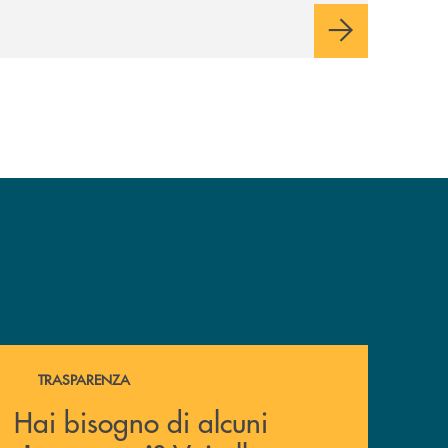
Hai bisogno di alcuni documenti ? Vai alla pagina della 
TRASPARENZA
Hai bisogno di alcuni