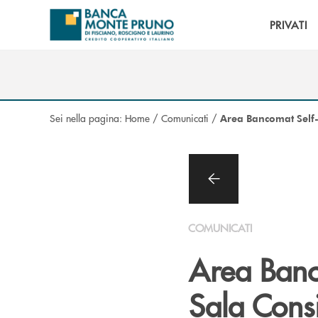
Salta al contenuto principale
PRIVATI
Sei nella pagina:
Home
/
Comunicati
/
Area Bancomat Self-S
COMUNICATI
Area Banco
Sala Consi