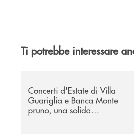
Ti potrebbe interessare an
/comunicati/concerti-destate-di-villa-guariglia-
Concerti d'Estate di Villa
Guariglia e Banca Monte
pruno, una solida
collaborazione anche per
la 29ª edizione