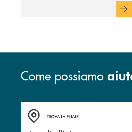
Come possiamo
aiut
Accedi all' elenco completo&nbsp; delle&nbsp;
TROVA LA FILIALE