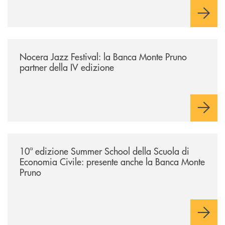
/comunicati/nocera-jazz-festival-la-banca-monte-pruno-partner-della-i
Nocera Jazz Festival: la Banca Monte Pruno
partner della IV edizione
/comunicati/10ª-edizione-summer-school-della-scuola-di-economia-civ
10ª edizione Summer School della Scuola di
Economia Civile: presente anche la Banca Monte
Pruno