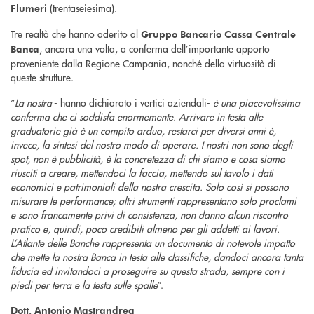
(trentaseiesima).
Flumeri
Tre realtà che hanno aderito al
Gruppo Bancario Cassa Centrale
, ancora una volta, a conferma dell’importante apporto
Banca
proveniente dalla Regione Campania, nonché della virtuosità di
queste strutture.
“
La nostra
- hanno dichiarato i vertici aziendali-
è una piacevolissima
conferma che ci soddisfa enormemente. Arrivare in testa alle
graduatorie già è un compito arduo, restarci per diversi anni è,
invece, la sintesi del nostro modo di operare. I nostri non sono degli
spot, non è pubblicità, è la concretezza di chi siamo e cosa siamo
riusciti a creare, mettendoci la faccia, mettendo sul tavolo i dati
economici e patrimoniali della nostra crescita. Solo così si possono
misurare le performance; altri strumenti rappresentano solo proclami
e sono francamente privi di consistenza, non danno alcun riscontro
pratico e, quindi, poco credibili almeno per gli addetti ai lavori.
L’Atlante delle Banche rappresenta un documento di notevole impatto
che mette la nostra Banca in testa alle classifiche, dandoci ancora tanta
fiducia ed invitandoci a proseguire su questa strada, sempre con i
piedi per terra e la testa sulle spalle
”.
Dott. Antonio Mastrandrea