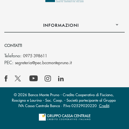
INFORMAZIONI
CONTATTI
Telefono:
0975 398611
(si apre l’app di posta elettro
PEC:
segreteria@pec.bccmontepruno.it
© 2026 Banca Monte Pruno - Credito Cooperativo di Fisciano,
Roscigno e Laurino - Soc. Coop. - Società partecipante al Gruppo
IVA Cassa Centrale Banca · P.Iva 02529020220
Crediti