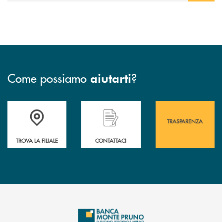
Come possiamo
?
aiutarti
Accedi all' elenco completo&nbsp; delle&nbsp; filiali&nbsp; di Banca 
Hai bisogno di assistenza immediata? Contatta
Hai bisogno di alcuni
TRASPARENZA
TROVA LA FILIALE
CONTATTACI