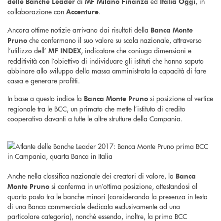
di
ed
, in
delle Banche Leader
MF Milano Finanza
Italia Oggi
collaborazione con
.
Accenture
Ancora ottime notizie arrivano dai risultati della
Banca Monte
che confermano il suo valore su scala nazionale, attraverso
Pruno
l’utilizzo dell’
, indicatore che coniuga dimensioni e
MF INDEX
redditività con l’obiettivo di individuare gli istituti che hanno saputo
abbinare allo sviluppo della massa amministrata la capacità di fare
cassa e generare profitti.
In base a questo indice la
si posizione al vertice
Banca Monte Pruno
regionale tra le BCC, un primato che mette l’istituto di credito
cooperativo davanti a tutte le altre strutture della Campania.
Anche nella classifica nazionale dei creatori di valore, la
Banca
si conferma in un’ottima posizione, attestandosi al
Monte Pruno
quarto posto tra le banche minori (considerando la presenza in testa
di una Banca commerciale dedicata esclusivamente ad una
particolare categoria), nonché essendo, inoltre, la prima BCC