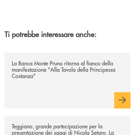
Ti potrebbe interessare anche:
/comunicati/la-banca-monte-pruno-ritorna-al-fianco-della-manifestazion
La Banca Monte Pruno ritorna al fianco della
manifestazione "Alla Tavola della Principessa
Costanza"
/comunicati/teggiano-grande-partecipazione-per-la-presentazione-dei-
Teggiano, grande partecipazione per la
presentazione dei saggi di Nicola Setaro. La