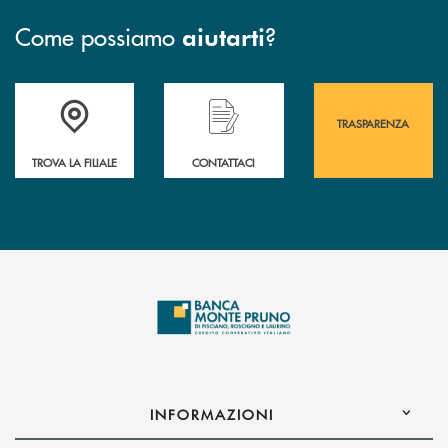
Come possiamo
?
aiutarti
Accedi all' elenco completo&nbsp; delle&nbsp; filiali&nbsp; di Banca 
Hai bisogno di assistenza immediata? Contatta
Hai bisogno di alcuni
TRASPARENZA
TROVA LA FILIALE
CONTATTACI
INFORMAZIONI