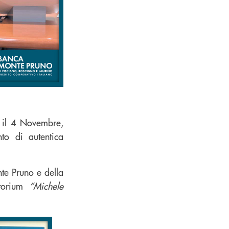
e il 4 Novembre,
to di autentica
te Pruno e della
itorium
“Michele