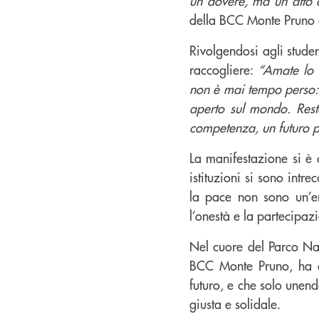
un dovere, ma un atto 
della BCC Monte Pruno q
Rivolgendosi agli stude
raccogliere:
“Amate lo s
non è mai tempo perso: è
aperto sul mondo. Resta
competenza, un futuro po
La manifestazione si è c
istituzioni si sono intr
la pace non sono un’e
l’onestà e la partecipaz
Nel cuore del Parco Naz
BCC Monte Pruno, ha d
futuro, e che solo unend
giusta e solidale.