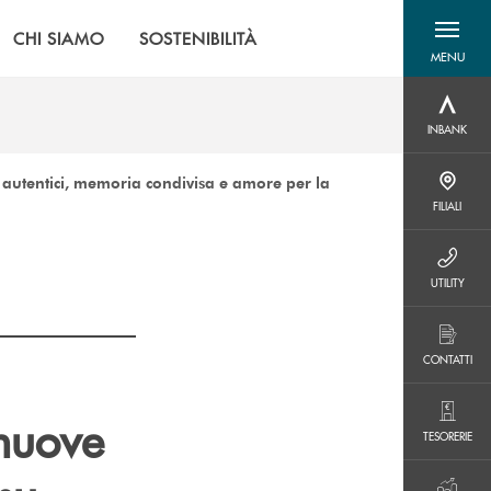
CHI SIAMO
SOSTENIBILITÀ
MENU
menu destra
INBANK
INBANK
 autentici, memoria condivisa e amore per la
FILIALI
FILIALI
UTILITY
UTILITY
CONTATTI
CONTATTI
 nuove
TESORERIE
TESORERIE