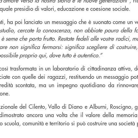
d’amore verso la nostra storia e le nuove generazioni”
, r
uale presidio di valori, educazione e coesione sociale.
nti, ha poi lanciato un messaggio che è suonato come un v
tudio, cercate la conoscenza, non abbiate paura della fati
 seme che porta frutto. Restate fedeli alle vostre radici, 
re non significa fermarsi: significa scegliere di costruir
ssibile proprio qui, dove tutto è autentico.”
osì trasformata in un laboratorio di cittadinanza attiva, d
ecciate con quelle dei ragazzi, restituendo un messaggio pote
redità scontata, ma un impegno quotidiano da rinnovare
ione.
ionale del Cilento, Vallo di Diano e Alburni, Roscigno, g
imostrato ancora una volta che il valore della memoria 
o scuola, comunità e territorio si può costruire una società