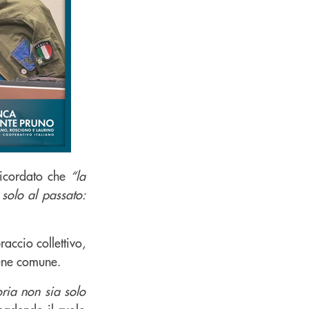
ricordato che
“la
solo al passato:
accio collettivo,
bene comune.
ria non sia solo