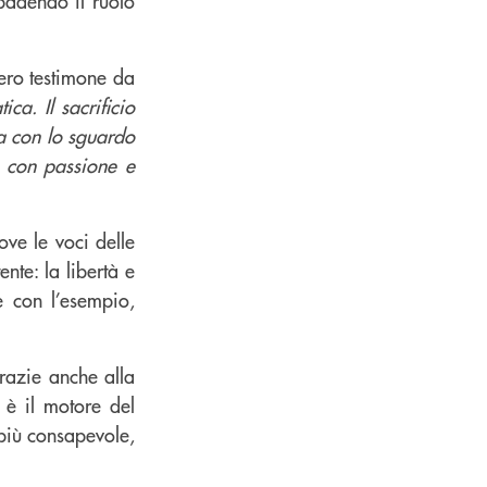
ibadendo il ruolo
ero testimone da
ca. Il sacrificio
ma con lo sguardo
e, con passione e
ove le voci delle
nte: la libertà e
 con l’esempio,
razie anche alla
è il motore del
 più consapevole,