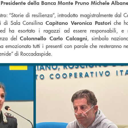
l
Presidente della Banca Monte Pruno Michele Alban
ntro: “Storie di resilienza”, introdotto magistralmente dal
i di Sala Consilina
che ha
Capitano Veronica Pastori
ed ha esortato i ragazzi ad essere responsabili, e 
anza del
, simbolo naziona
Colonnello Carlo Calcagni
 ha emozionato tutti i presenti con parole che resteranno ne
menide” di Roccadaspide.