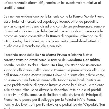
un’apprezzabile dinamicità, nonché un irrilevante valore relativo ai
crediti anomali.
Se i numeri evidenziano perfettamente come la
Banca Monte Pruno
sia entrata nel mercato del capoluogo lucano, offrendo prodotti e
servizi competitivi, associati ad una consulenza professionale, sempre
a completa disposizione della clientela, le azioni di carattere sociale
promosse hanno consentito alla
di acquisire un’immagine di
Banca
tutto rispetto, che la identifica come una entità sensibile ed attenta a
quello che è il mondo sociale e non solo.
Il secondo anno della
a Potenza è stato
Banca Monte Pruno
caratterizzato da eventi come la nascita del
Comitato Consultivo
presieduto da
, che sta dando un enorme
Locale,
Luciana De Fino
supporto alle azioni della Banca a Potenza, la presentazione alla Città
dell’
, a tante altre attività come,
Associazione Monte Pruno Giovani
ad esempio, una forte vicinanza alle Associazioni locali, l’interesse
verso problematiche di grande interesse come la dislessia, la violenza
sulle donne; infine, sono diverse le donazioni fatte ad alcuni presidi
operativi in Città, come un defibrillatore alla struttura del Principe di
Piemonte, la panca per il volteggio per la Palestra in Via Roma,
nonché due televisioni per l’ambulatorio pediatrico dell’Ospedale San