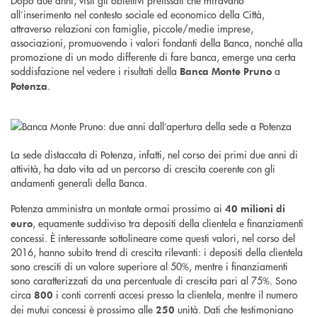
Dopo due anni, visti gli obiettivi prefissati che miravano
all’inserimento nel contesto sociale ed economico della Città,
attraverso relazioni con famiglie, piccole/medie imprese,
associazioni, promuovendo i valori fondanti della Banca, nonché alla
promozione di un modo differente di fare banca, emerge una certa
soddisfazione nel vedere i risultati della
a
Banca Monte Pruno
.
Potenza
La sede distaccata di Potenza, infatti, nel corso dei primi due anni di
attività, ha dato vita ad un percorso di crescita coerente con gli
andamenti generali della Banca.
Potenza amministra un montate ormai prossimo ai
40 milioni di
, equamente suddiviso tra depositi della clientela e finanziamenti
euro
concessi. È interessante sottolineare come questi valori, nel corso del
2016, hanno subito trend di crescita rilevanti: i depositi della clientela
sono cresciti di un valore superiore al 50%, mentre i finanziamenti
sono caratterizzati da una percentuale di crescita pari al 75%. Sono
circa
i conti correnti accesi presso la clientela, mentre il numero
800
dei mutui concessi è prossimo alle
unità. Dati che testimoniano
250