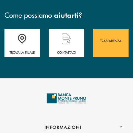
Come possiamo
?
aiutarti
Accedi all' elenco completo&nbsp; delle&nbsp; filiali&nbsp; di Banca 
Hai bisogno di assistenza immediata? Contatta
Hai bisogno di alcuni
TRASPARENZA
TROVA LA FILIALE
CONTATTACI
INFORMAZIONI