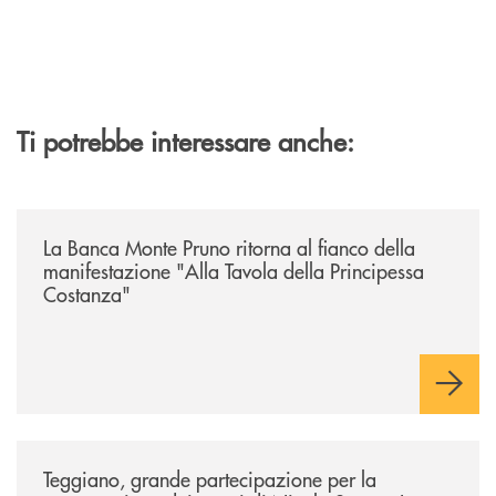
Ti potrebbe interessare anche:
/comunicati/la-banca-monte-pruno-ritorna-al-fianco-della-manifestazion
La Banca Monte Pruno ritorna al fianco della
manifestazione "Alla Tavola della Principessa
Costanza"
/comunicati/teggiano-grande-partecipazione-per-la-presentazione-dei-
Teggiano, grande partecipazione per la