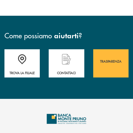
Come possiamo
?
aiutarti
Accedi all' elenco completo&nbsp; delle&nbsp; filiali&nbsp; di Banca 
Hai bisogno di assistenza immediata? Contatta
Hai bisogno di alcuni
TRASPARENZA
TROVA LA FILIALE
CONTATTACI