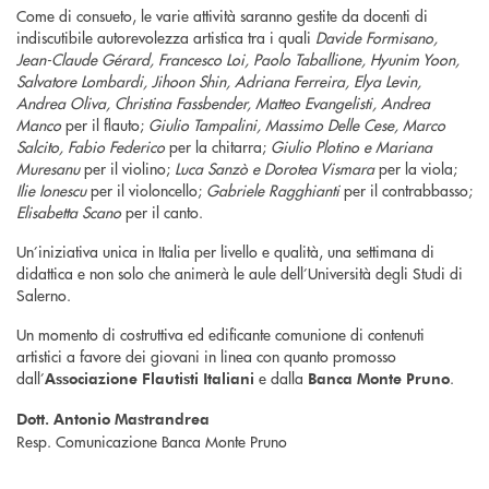
Come di consueto, le varie attività saranno gestite da docenti di
indiscutibile autorevolezza artistica tra i quali
Davide Formisano,
Jean-Claude Gérard, Francesco Loi, Paolo Taballione, Hyunim Yoon,
Salvatore Lombardi, Jihoon Shin, Adriana Ferreira, Elya Levin,
Andrea Oliva, Christina Fassbender, Matteo Evangelisti, Andrea
Manco
per il flauto;
Giulio Tampalini, Massimo Delle Cese, Marco
Salcito, Fabio Federico
per la chitarra;
Giulio Plotino e Mariana
Muresanu
per il violino;
Luca Sanzò e Dorotea Vismara
per la viola;
Ilie Ionescu
per il violoncello;
Gabriele Ragghianti
per il contrabbasso;
Elisabetta Scano
per il canto.
Un’iniziativa unica in Italia per livello e qualità, una settimana di
didattica e non solo che animerà le aule dell’Università degli Studi di
Salerno.
Un momento di costruttiva ed edificante comunione di contenuti
artistici a favore dei giovani in linea con quanto promosso
dall’
e dalla
.
Associazione Flautisti Italiani
Banca Monte Pruno
Dott. Antonio Mastrandrea
Resp. Comunicazione Banca Monte Pruno