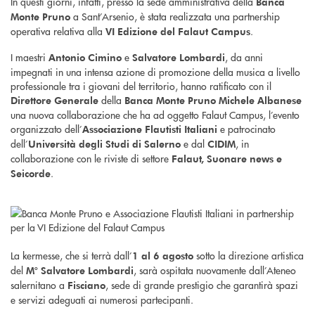
In questi giorni, infatti, presso la sede amministrativa della
Banca
a Sant’Arsenio, è stata realizzata una partnership
Monte Pruno
operativa relativa alla
.
VI Edizione del Falaut Campus
I maestri
e
, da anni
Antonio Cimino
Salvatore Lombardi
impegnati in una intensa azione di promozione della musica a livello
professionale tra i giovani del territorio, hanno ratificato con il
della
Direttore Generale
Banca Monte Pruno Michele Albanese
una nuova collaborazione che ha ad oggetto Falaut Campus, l’evento
organizzato dell’
e patrocinato
Associazione Flautisti Italiani
dell’
e dal
, in
Università degli Studi di Salerno
CIDIM
collaborazione con le riviste di settore
Falaut, Suonare news e
.
Seicorde
La kermesse, che si terrà dall’
sotto la direzione artistica
1 al 6 agosto
del
, sarà ospitata nuovamente dall’Ateneo
M°
Salvatore Lombardi
salernitano a
, sede di grande prestigio che garantirà spazi
Fisciano
e servizi adeguati ai numerosi partecipanti.