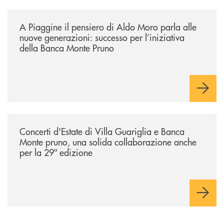
/comunicati/a-piaggine-il-pensiero-di-aldo-moro-parla-alle-nuove-gene
A Piaggine il pensiero di Aldo Moro parla alle
nuove generazioni: successo per l’iniziativa
della Banca Monte Pruno
/comunicati/concerti-destate-di-villa-guariglia-e-banca-monte-pruno-u
Concerti d'Estate di Villa Guariglia e Banca
Monte pruno, una solida collaborazione anche
per la 29ª edizione