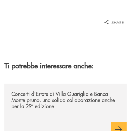
SHARE
Ti potrebbe interessare anche:
/comunicati/concerti-destate-di-villa-guariglia-e-banca-monte-pruno-u
Concerti d'Estate di Villa Guariglia e Banca
Monte pruno, una solida collaborazione anche
per la 29ª edizione