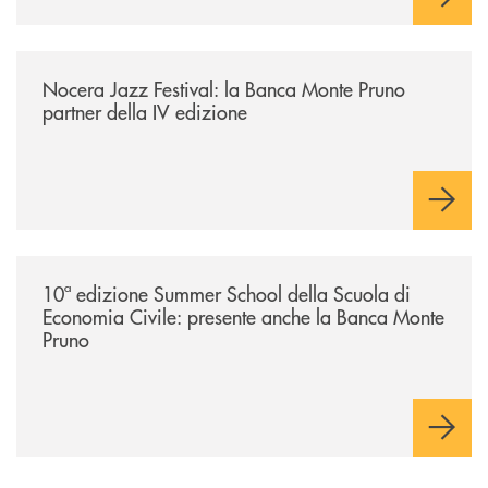
/comunicati/nocera-jazz-festival-la-banca-monte-pruno-partner-della-i
Nocera Jazz Festival: la Banca Monte Pruno
partner della IV edizione
/comunicati/10ª-edizione-summer-school-della-scuola-di-economia-civ
10ª edizione Summer School della Scuola di
Economia Civile: presente anche la Banca Monte
Pruno