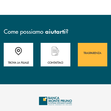
Come possiamo
?
aiutarti
Accedi all' elenco completo&nbsp; delle&nbsp; filiali&nbsp; di Banca 
Hai bisogno di assistenza immediata? Contatta
Hai bisogno di alcuni
TRASPARENZA
TROVA LA FILIALE
CONTATTACI