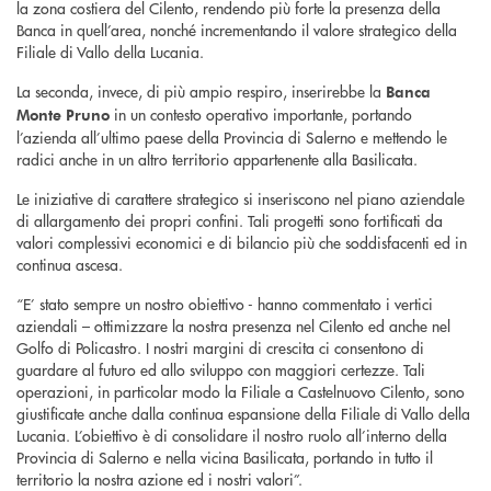
la zona costiera del Cilento, rendendo più forte la presenza della
Banca in quell’area, nonché incrementando il valore strategico della
Filiale di Vallo della Lucania.
La seconda, invece, di più ampio respiro, inserirebbe la
Banca
in un contesto operativo importante, portando
Monte Pruno
l’azienda all’ultimo paese della Provincia di Salerno e mettendo le
radici anche in un altro territorio appartenente alla Basilicata.
Le iniziative di carattere strategico si inseriscono nel piano aziendale
di allargamento dei propri confini. Tali progetti sono fortificati da
valori complessivi economici e di bilancio più che soddisfacenti ed in
continua ascesa.
“E’ stato sempre un nostro obiettivo - hanno commentato i vertici
aziendali – ottimizzare la nostra presenza nel Cilento ed anche nel
Golfo di Policastro. I nostri margini di crescita ci consentono di
guardare al futuro ed allo sviluppo con maggiori certezze. Tali
operazioni, in particolar modo la Filiale a Castelnuovo Cilento, sono
giustificate anche dalla continua espansione della Filiale di Vallo della
Lucania. L’obiettivo è di consolidare il nostro ruolo all’interno della
Provincia di Salerno e nella vicina Basilicata, portando in tutto il
territorio la nostra azione ed i nostri valori”.