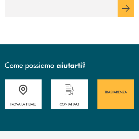
Come possiamo
?
aiutarti
Accedi all' elenco completo&nbsp; delle&nbsp; filiali&nbsp; di Banca 
Hai bisogno di assistenza immediata? Contatta
Hai bisogno di alcuni
TRASPARENZA
TROVA LA FILIALE
CONTATTACI