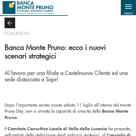
Salta al contenuto principale
MENU
COMUNICATI
Banca Monte Pruno: ecco i nuovi
scenari strategici
Al lavoro per una filiale a Castelnuovo Cilento ed una
sede distaccata a Sapri
Dopo l’importante serata vissuta sabato 11 luglio all’interno del Monte
Pruno Day, non si arresta la capacità di crescita della
Banca Monte
.
Pruno
Il
ha proposto,
Comitato Consultivo Locale di Vallo della Lucania
nell’ambito della definizione degli indirizzi strategici, al
Consiglio di