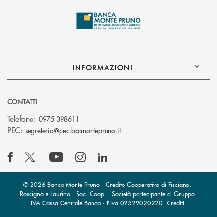
INFORMAZIONI
CONTATTI
Telefono:
0975 398611
(si apre l’app di posta elettro
PEC:
segreteria@pec.bccmontepruno.it
© 2026 Banca Monte Pruno - Credito Cooperativo di Fisciano,
Roscigno e Laurino - Soc. Coop. - Società partecipante al Gruppo
IVA Cassa Centrale Banca · P.Iva 02529020220
Crediti