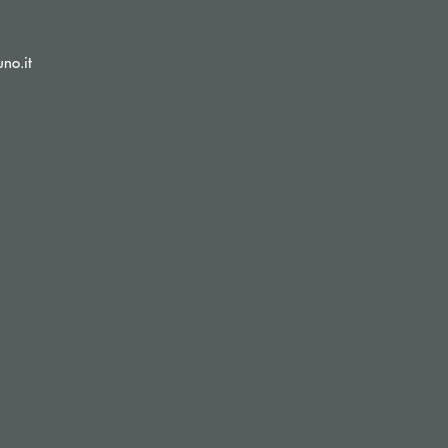
(si apre l’app di posta elettronica)
no.it