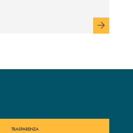
l’iniziativa della Banca
Monte Pruno
Hai bisogno di alcuni documenti ? Vai alla pagina della 
TRASPARENZA