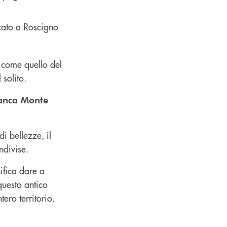
 come quello del
 solito.
anca Monte
di bellezze, il
ndivise.
nifica dare a
questo antico
tero territorio.