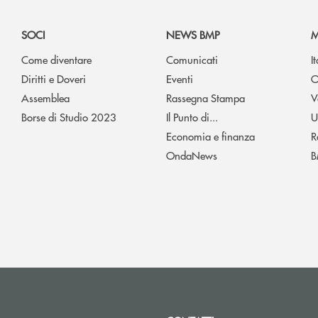
SOCI
NEWS BMP
M
Come diventare
Comunicati
I
Diritti e Doveri
Eventi
O
Assemblea
Rassegna Stampa
V
Borse di Studio 2023
Il Punto di...
U
Economia e finanza
R
OndaNews
B