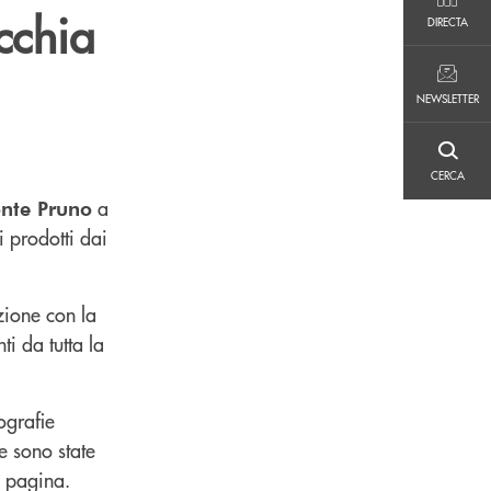
DIRECTA
cchia
DIRECTA
NEWSLETTER
NEWSLETTER
CERCA
CERCA
a
onte Pruno
i prodotti dai
zione con la
ti da tutta la
ografie
e sono state
e pagina.