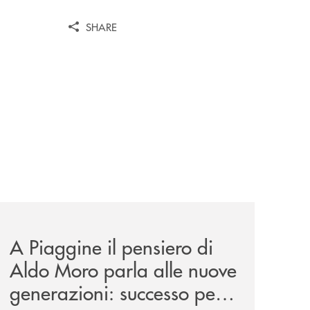
SHARE
tanza/
esentazione-dei-saggi-di-nicola-setaro-la-banca-monte-pr
comunicati/a-piaggine-il-pensiero-di-aldo-moro-parla-alle
A Piaggine il pensiero di
Aldo Moro parla alle nuove
generazioni: successo per