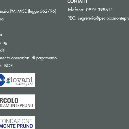
CONTATTI
Telefono:
0975 398611
Apre una nuova finestra
nzia PMI MISE (legge 662/96)
PEC:
segreteria@pec.bccmontepru
na
tà
wing
Apre una nuova finestra
lti
mento operazioni di pagamento
Apre una nuova finestra
si IBOR