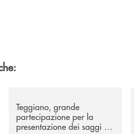
che:
co-della-manifestazione-alla-tavola-della-principessa-cos
/comunicati/teggiano-grande-partecipazione-per-la-pr
/
Teggiano, grande
partecipazione per la
presentazione dei saggi di