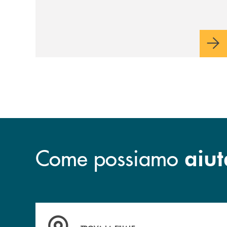
Tavola della Principessa
Costanza"
Come possiamo
aiut
Accedi all' elenco completo&nbsp; delle&nbsp;