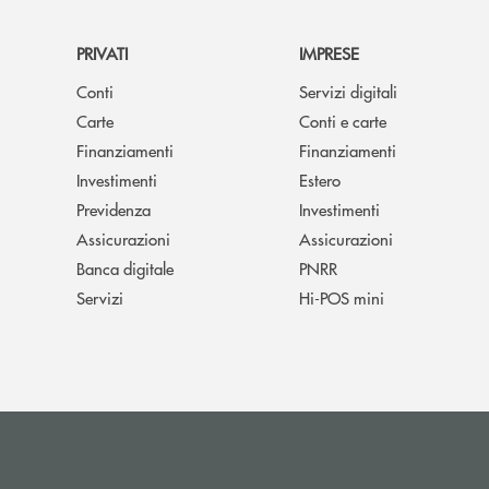
PRIVATI
IMPRESE
Conti
Servizi digitali
Carte
Conti e carte
Finanziamenti
Finanziamenti
Investimenti
Estero
Previdenza
Investimenti
Assicurazioni
Assicurazioni
Banca digitale
PNRR
Servizi
Hi-POS mini