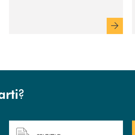
Nicola Setaro. La Banca
Monte Pruno promuove
cultura, ambiente e futuro
?
arti
 filiali&nbsp; di Banca Monte Pruno
Hai bisogno di assistenza immediata? Contattaci!