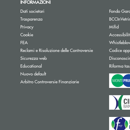
INFORMAZIONI
Dati societari
Fondo Gara
Trasparenza
BCCInVetri
Privacy
Mifid
Cookie
Accessibili
FEA
Whistleblo
Reclami e Risoluzione delle Controversie
Codice appa
Sicurezza web
Disconosci
Educational
Riforma tas
Nuovo default
Apre una nuova finestra
Arbitro Controversie Finanziarie