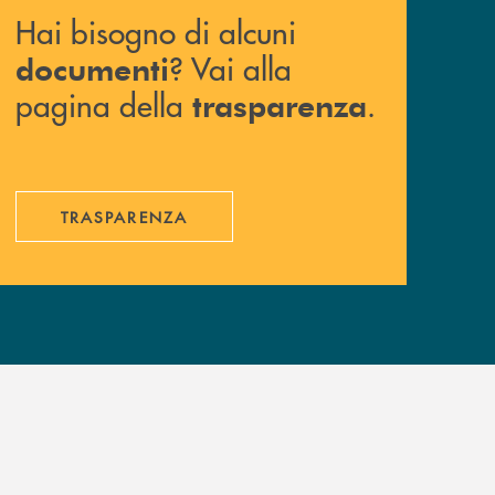
Hai bisogno di alcuni
? Vai alla
documenti
pagina della
.
trasparenza
TRASPARENZA