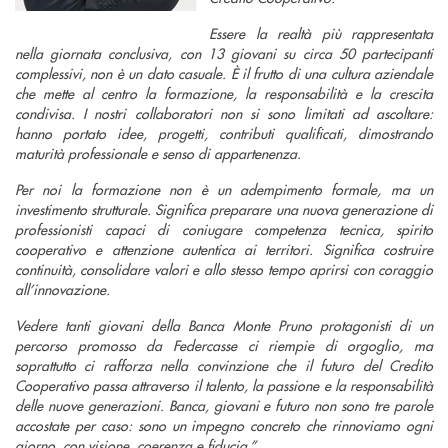
Essere la realtà più rappresentata
nella giornata conclusiva, con 13 giovani su circa 50 partecipanti
complessivi, non è un dato casuale. È il frutto di una cultura aziendale
che mette al centro la formazione, la responsabilità e la crescita
condivisa. I nostri collaboratori non si sono limitati ad ascoltare:
hanno portato idee, progetti, contributi qualificati, dimostrando
maturità professionale e senso di appartenenza.
Per noi la formazione non è un adempimento formale, ma un
investimento strutturale. Significa preparare una nuova generazione di
professionisti capaci di coniugare competenza tecnica, spirito
cooperativo e attenzione autentica ai territori. Significa costruire
continuità, consolidare valori e allo stesso tempo aprirsi con coraggio
all’innovazione.
Vedere tanti giovani della Banca Monte Pruno protagonisti di un
percorso promosso da Federcasse ci riempie di orgoglio, ma
soprattutto ci rafforza nella convinzione che il futuro del Credito
Cooperativo passa attraverso il talento, la passione e la responsabilità
delle nuove generazioni. Banca, giovani e futuro non sono tre parole
accostate per caso: sono un impegno concreto che rinnoviamo ogni
giorno, con visione, coerenza e fiducia.”