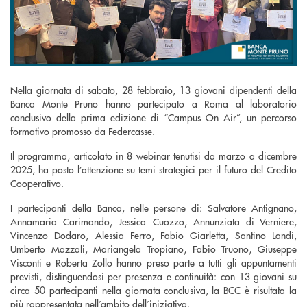
Nella giornata di sabato, 28 febbraio, 13 giovani dipendenti della
Banca Monte Pruno hanno partecipato a Roma al laboratorio
conclusivo della prima edizione di “Campus On Air”, un percorso
formativo promosso da Federcasse.
Il programma, articolato in 8 webinar tenutisi da marzo a dicembre
2025, ha posto l’attenzione su temi strategici per il futuro del Credito
Cooperativo.
I partecipanti della Banca, nelle persone di: Salvatore Antignano,
Annamaria Carimando, Jessica Cuozzo, Annunziata di Verniere,
Vincenzo Dodaro, Alessia Ferro, Fabio Giarletta, Santino Landi,
Umberto Mazzali, Mariangela Tropiano, Fabio Truono, Giuseppe
Visconti e Roberta Zollo hanno preso parte a tutti gli appuntamenti
previsti, distinguendosi per presenza e continuità: con 13 giovani su
circa 50 partecipanti nella giornata conclusiva, la BCC è risultata la
più rappresentata nell’ambito dell’iniziativa.