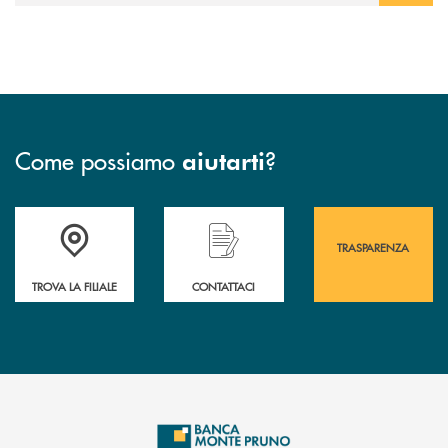
Come possiamo
?
aiutarti
Accedi all' elenco completo&nbsp; delle&nbsp; filiali&nbsp; di Banca 
Hai bisogno di assistenza immediata? Contatta
Hai bisogno di alcuni
TRASPARENZA
TROVA LA FILIALE
CONTATTACI