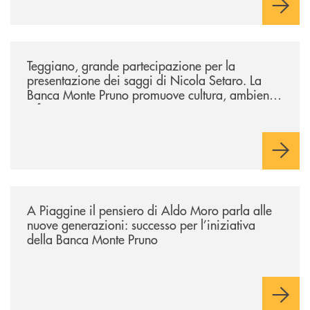
/comunicati/teggiano-grande-partecipazione-per-la-presentazione-dei-
Teggiano, grande partecipazione per la
presentazione dei saggi di Nicola Setaro. La
Banca Monte Pruno promuove cultura, ambiente
e futuro
/comunicati/a-piaggine-il-pensiero-di-aldo-moro-parla-alle-nuove-gene
A Piaggine il pensiero di Aldo Moro parla alle
nuove generazioni: successo per l’iniziativa
della Banca Monte Pruno