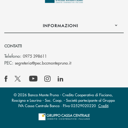
INFORMAZIONI
CONTATTI
Telefono:
0975 398611
(si apre l’app di posta elettro
PEC:
segreteria@pec.bccmontepruno.it
© 2026 Banca Monte Pruno - Credito Cooperativo di Fisciano,
Roscigno e Laurino - Soc. Coop. - Società partecipante al Gruppo
IVA Cassa Centrale Banca · P.Iva 02529020220
Crediti