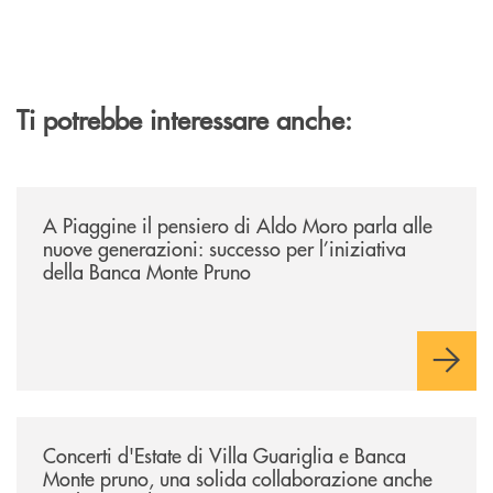
Ti potrebbe interessare anche:
/comunicati/a-piaggine-il-pensiero-di-aldo-moro-parla-alle-nuove-gene
A Piaggine il pensiero di Aldo Moro parla alle
nuove generazioni: successo per l’iniziativa
della Banca Monte Pruno
/comunicati/concerti-destate-di-villa-guariglia-e-banca-monte-pruno-u
Concerti d'Estate di Villa Guariglia e Banca
Monte pruno, una solida collaborazione anche