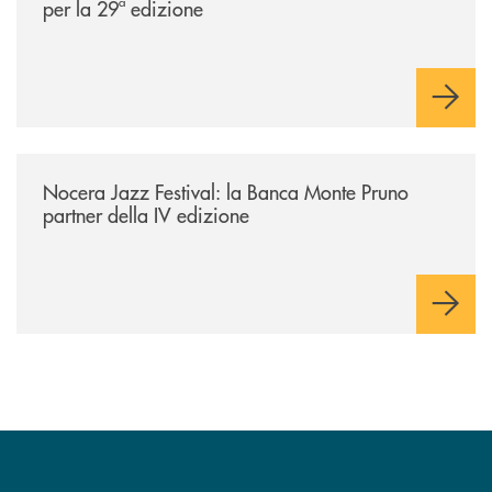
per la 29ª edizione
/comunicati/nocera-jazz-festival-la-banca-monte-pruno-partner-della-i
Nocera Jazz Festival: la Banca Monte Pruno
partner della IV edizione