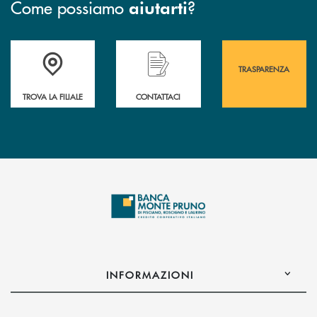
Come possiamo
?
aiutarti
Accedi all' elenco completo&nbsp; delle&nbsp; filiali&nbsp; di Banca 
Hai bisogno di assistenza immediata? Contatta
Hai bisogno di alcuni
TRASPARENZA
TROVA LA FILIALE
CONTATTACI
INFORMAZIONI