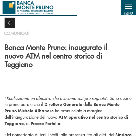
Salta al contenuto principale
MENU
COMUNICATI
Banca Monte Pruno: inaugurato il
nuovo ATM nel centro storico di
Teggiano
“
Realizziamo un obiettivo che avevamo sempre sognato
”. Sono queste
le prime parole che il
della
Direttore Generale
Banca Monte
ha pronunciato a margine
Pruno Michele Albanese
dell’inaugurazione del nuovo
ATM operativo nel centro storico di
, in
.
Teggiano
Piazza Portello
Nel pomeriggio di ieri, infatti, alla presenza, tra gli altri, del
Sindaco