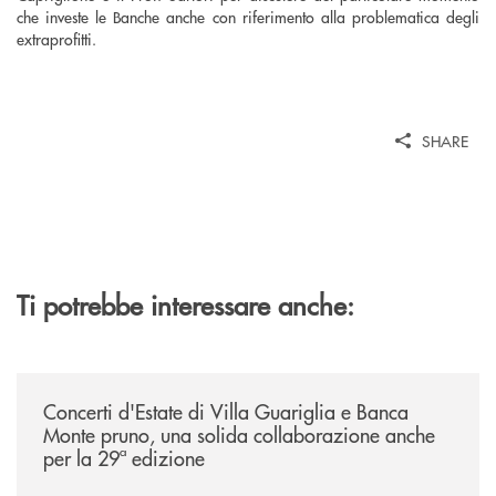
che investe le Banche anche con riferimento alla problematica degli
extraprofitti.
SHARE
Ti potrebbe interessare anche:
/comunicati/concerti-destate-di-villa-guariglia-e-banca-monte-pruno-u
Concerti d'Estate di Villa Guariglia e Banca
Monte pruno, una solida collaborazione anche
per la 29ª edizione