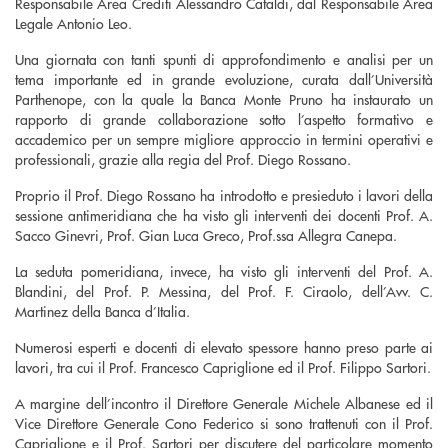
Responsabile Area Crediti Alessandro Cataldi, dal Responsabile Area
Legale Antonio Leo.
Una giornata con tanti spunti di approfondimento e analisi per un
tema importante ed in grande evoluzione, curata dall’Università
Parthenope, con la quale la Banca Monte Pruno ha instaurato un
rapporto di grande collaborazione sotto l’aspetto formativo e
accademico per un sempre migliore approccio in termini operativi e
professionali, grazie alla regia del Prof. Diego Rossano.
Proprio il Prof. Diego Rossano ha introdotto e presieduto i lavori della
sessione antimeridiana che ha visto gli interventi dei docenti Prof. A.
Sacco Ginevri, Prof. Gian Luca Greco, Prof.ssa Allegra Canepa.
La seduta pomeridiana, invece, ha visto gli interventi del Prof. A.
Blandini, del Prof. P. Messina, del Prof. F. Ciraolo, dell’Avv. C.
Martinez della Banca d’Italia.
Numerosi esperti e docenti di elevato spessore hanno preso parte ai
lavori, tra cui il Prof. Francesco Capriglione ed il Prof. Filippo Sartori.
A margine dell’incontro il Direttore Generale Michele Albanese ed il
Vice Direttore Generale Cono Federico si sono trattenuti con il Prof.
Capriglione e il Prof. Sartori per discutere del particolare momento