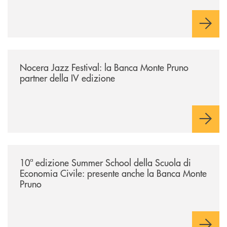
/comunicati/nocera-jazz-festival-la-banca-monte-pruno-partner-della-i
Nocera Jazz Festival: la Banca Monte Pruno
partner della IV edizione
/comunicati/10ª-edizione-summer-school-della-scuola-di-economia-civ
10ª edizione Summer School della Scuola di
Economia Civile: presente anche la Banca Monte
Pruno