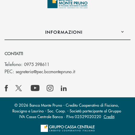
INFORMAZIONI
CONTATTI
Telefono:
0975 398611
(si apre l’app di posta elettro
PEC:
segreteria@pec.bccmontepruno.it
© 2026 Banca Monte Pruno - Credito Cooperativo di Fisciano,
Roscigno e Laurino - Soc. Coop. - Società partecipante al Gruppo
IVA Cassa Centrale Banca · P.Iva 02529020220
Crediti