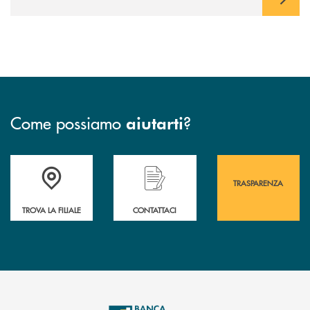
Come possiamo
?
aiutarti
Accedi all' elenco completo&nbsp; delle&nbsp; filiali&nbsp; di Banca 
Hai bisogno di assistenza immediata? Contatta
Hai bisogno di alcuni
TRASPARENZA
TROVA LA FILIALE
CONTATTACI