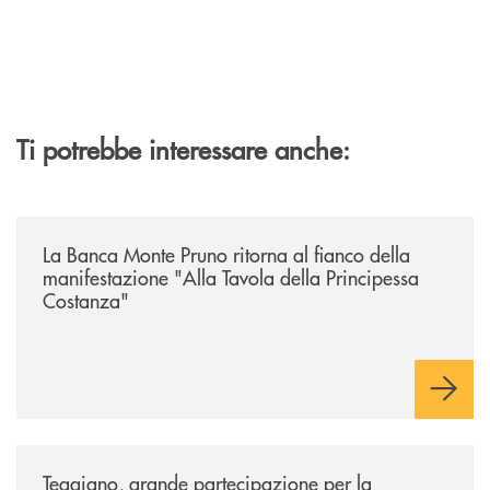
Ti potrebbe interessare anche:
/comunicati/la-banca-monte-pruno-ritorna-al-fianco-della-manifestazion
La Banca Monte Pruno ritorna al fianco della
manifestazione "Alla Tavola della Principessa
Costanza"
/comunicati/teggiano-grande-partecipazione-per-la-presentazione-dei-
Teggiano, grande partecipazione per la