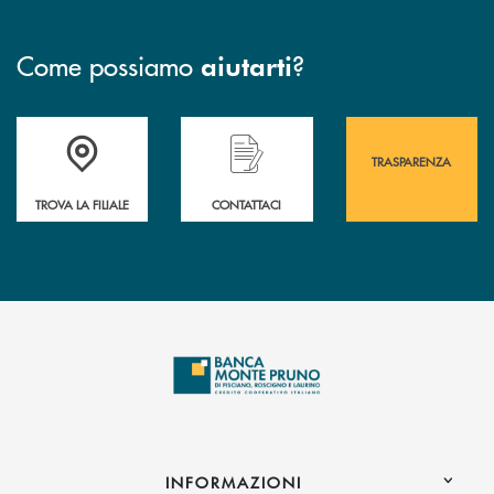
Come possiamo
?
aiutarti
Accedi all' elenco completo&nbsp; delle&nbsp; filiali&nbsp; di Banca 
Hai bisogno di assistenza immediata? Contatta
Hai bisogno di alcuni
TRASPARENZA
TROVA LA FILIALE
CONTATTACI
INFORMAZIONI