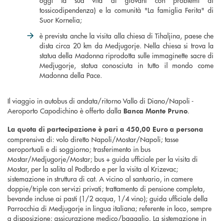
oggi la sua vita ai giovani con problemi di
tossicodipendenza) e la comunità "La famiglia Ferita" di
Suor Kornelia;
è prevista anche la visita alla chiesa di Tihaljina, paese che
dista circa 20 km da Medjugorje. Nella chiesa si trova la
statua della Madonna riprodotta sulle immaginette sacre di
Medjugorje, statua conosciuta in tutto il mondo come
Madonna della Pace.
Il viaggio in autobus di andata/ritorno Vallo di Diano/Napoli -
Aeroporto Capodichino è offerto dalla
.
Banca Monte Pruno
La quota di partecipazione è pari a 450,00 Euro a persona
comprensiva di: volo diretto Napoli/Mostar/Napoli; tasse
aeroportuali e di soggiorno; trasferimento in bus
Mostar/Medjugorje/Mostar; bus + guida ufficiale per la visita di
Mostar, per la salita al Podbrdo e per la visita al Krizevac;
sistemazione in struttura di cat. A vicino al santuario, in camere
doppie/triple con servizi privati; trattamento di pensione completa,
bevande incluse ai pasti (1/2 acqua, 1/4 vino); guida ufficiale della
Parrocchia di Medjugorje in lingua italiana; referente in loco, sempre
a disposizione; assicurazione medico/bagaglio. La sistemazione in