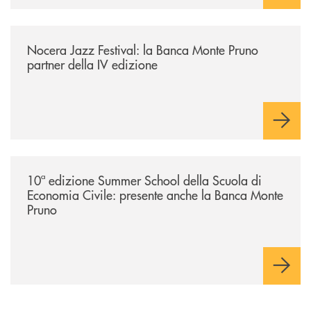
/comunicati/nocera-jazz-festival-la-banca-monte-pruno-partner-della-i
Nocera Jazz Festival: la Banca Monte Pruno
partner della IV edizione
/comunicati/10ª-edizione-summer-school-della-scuola-di-economia-civ
10ª edizione Summer School della Scuola di
Economia Civile: presente anche la Banca Monte
Pruno