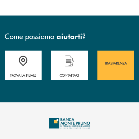
Come possiamo
?
aiutarti
Accedi all' elenco completo&nbsp; delle&nbsp; filiali&nbsp; di Banca 
Hai bisogno di assistenza immediata? Contatta
Hai bisogno di alcuni
TRASPARENZA
TROVA LA FILIALE
CONTATTACI