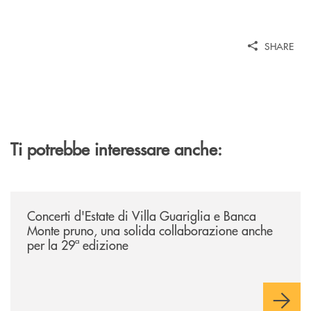
SHARE
Ti potrebbe interessare anche:
/comunicati/concerti-destate-di-villa-guariglia-e-banca-monte-pruno-u
Concerti d'Estate di Villa Guariglia e Banca
Monte pruno, una solida collaborazione anche
per la 29ª edizione