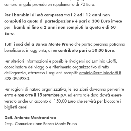
camera singola prevede un supplemento di 70 Euro.
Per i bambini di età compresa tra i 2 ed i 12 anni non
invece
compiuti la quota di partecipazione è pari a 300 Euro
per i
bambini fino a 2 anni non compiuti la quota è di 60
Euro.
che parteciperanno potranno
Tutti i soci della Banca Monte Pruno
beneficiare, in aggiunta, di un
.
contributo pari a 50,00 Euro
Per ulteriori informazioni è possibile rivolgersi ad Erminio Cioffi,
coordinatore del viaggio e riferimento organizzativo diretto
dell’agenzia, attraverso i seguenti recapiti:
erminio@erminiocioffi.it
-
328.0959280.
Per ragioni di natura organizzativa, le iscrizioni dovranno pervenire
entro e non oltre il 15 settembre p.v.
ed entro tale data dovrà essere
versato anche un acconto di 150,00 Euro che servirà per bloccare i
biglietti aerei.
Dott. Antonio Mastrandrea
Resp. Comunicazione Banca Monte Pruno