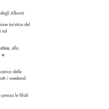
one turistica del
i ed
, alla
cchia
 a
carico delle
utti i weekend
resso le filiali