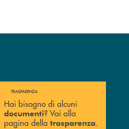
Hai bisogno di alcuni documenti ? Vai alla pagina della 
TRASPARENZA
Hai bisogno di alcuni
? Vai alla
documenti
pagina della
.
trasparenza