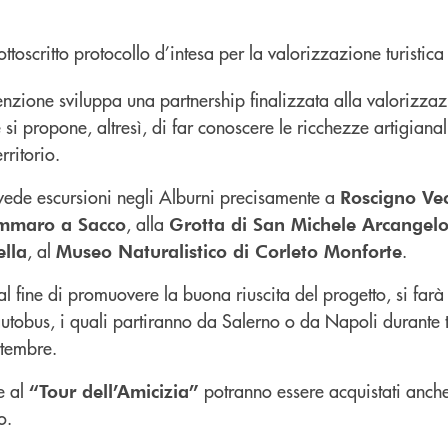
enzione sviluppa una partnership finalizzata alla valorizzazi
e si propone, altresì, di far conoscere le ricchezze artigianal
ritorio.
revede escursioni negli Alburni precisamente a
Roscigno Ve
, alla
mmaro a Sacco
Grotta di San Michele Arcangelo
, al
.
lla
Museo Naturalistico di Corleto Monforte
 fine di promuovere la buona riuscita del progetto, si farà 
utobus, i quali partiranno da Salerno o da Napoli durante t
ttembre.
re al
potranno essere acquistati anche p
“Tour dell’Amicizia”
o.