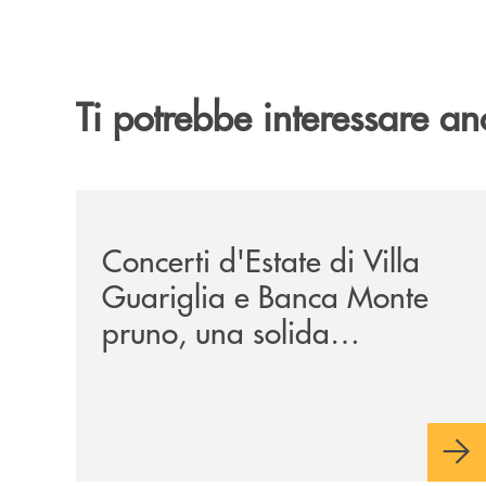
Ti potrebbe interessare an
/comunicati/concerti-destate-di-villa-guariglia-
Concerti d'Estate di Villa
Guariglia e Banca Monte
pruno, una solida
collaborazione anche per
la 29ª edizione