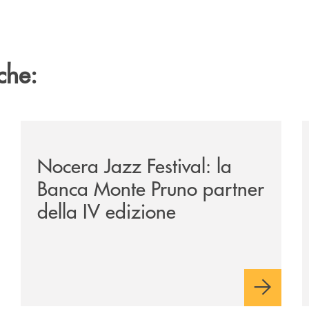
che:
e-banca-monte-pruno-una-solida-collaborazione-anche-per-l
/comunicati/nocera-jazz-festival-la-banca-monte-pruno
/
Nocera Jazz Festival: la
Banca Monte Pruno partner
della IV edizione