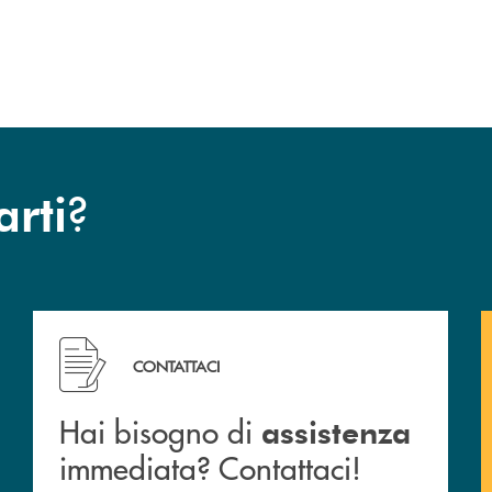
?
arti
 filiali&nbsp; di Banca Monte Pruno
Hai bisogno di assistenza immediata? Contattaci!
CONTATTACI
Hai bisogno di
assistenza
immediata? Contattaci!