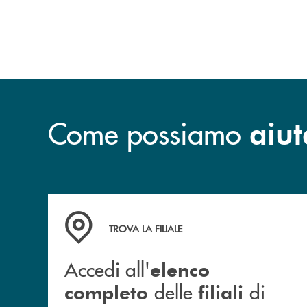
Come possiamo
aiut
Accedi all' elenco completo&nbsp; delle&nbsp;
TROVA LA FILIALE
Accedi all'
elenco
delle
di
completo
filiali