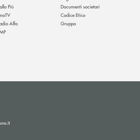
allo Più
Documenti societari
noTV
Codice Etico
adio Alfa
Gruppo
MP
(si apre l’app di posta elettronica)
no.it