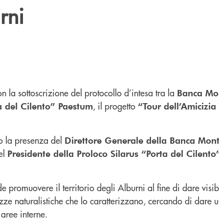
rni
on la sottoscrizione del protocollo d’intesa tra la
Banca Mo
, il progetto
a del Cilento” Paestum
“Tour dell’Amicizia
to la presenza del
Direttore Generale della Banca Mon
el
Presidente della Proloco Silarus “Porta del Cilent
e promuovere il territorio degli Alburni al fine di dare visibil
lezze naturalistiche che lo caratterizzano, cercando di dare 
 aree interne.