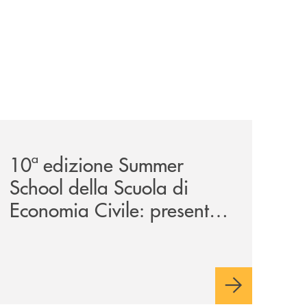
a-29ª-edizione/
-partner-della-iv-edizione/
comunicati/10ª-edizione-summer-school-della-scuola-di-e
10ª edizione Summer
School della Scuola di
Economia Civile: presente
anche la Banca Monte
Pruno