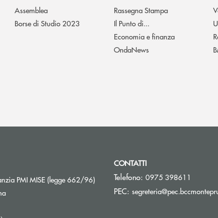
Assemblea
Rassegna Stampa
V
Borse di Studio 2023
Il Punto di...
U
Economia e finanza
R
OndaNews
B
CONTATTI
Telefono:
0975 398611
Apre una nuova finestra
nzia PMI MISE (legge 662/96)
PEC:
segreteria@pec.bccmontepru
na