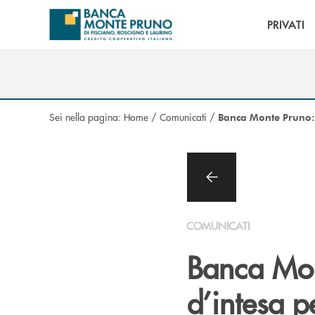
Salta al contenuto principale
PRIVATI
Sei nella pagina:
Home
/
Comunicati
/
Banca Monte Pruno: s
COMUNICATI
Banca Mont
d’intesa p