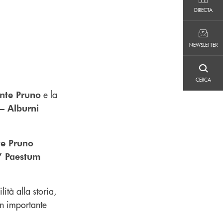
DIRECTA
DIRECTA
NEWSLETTER
NEWSLETTER
CERCA
CERCA
e la
nte Pruno
 – Alburni
te Pruno
o” Paestum
ità alla storia,
un importante