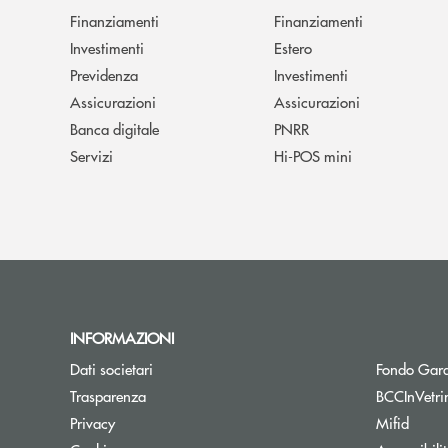
Finanziamenti
Finanziamenti
Investimenti
Estero
Previdenza
Investimenti
Assicurazioni
Assicurazioni
Banca digitale
PNRR
Servizi
Hi-POS mini
INFORMAZIONI
Dati societari
Fondo Gara
Trasparenza
BCCInVetri
Privacy
Mifid