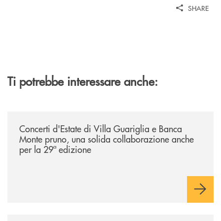
SHARE
Ti potrebbe interessare anche:
/comunicati/concerti-destate-di-villa-guariglia-e-banca-monte-pruno-u
Concerti d'Estate di Villa Guariglia e Banca
Monte pruno, una solida collaborazione anche
per la 29ª edizione
/comunicati/nocera-jazz-festival-la-banca-monte-pruno-partner-della-i