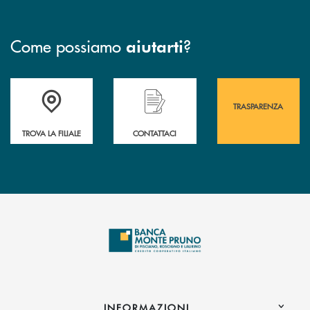
Come possiamo
?
aiutarti
Accedi all' elenco completo&nbsp; delle&nbsp; filiali&nbsp; di Banca 
Hai bisogno di assistenza immediata? Contatta
Hai bisogno di alcuni
TRASPARENZA
TROVA LA FILIALE
CONTATTACI
INFORMAZIONI