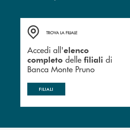
Accedi all' elenco completo&nbsp; delle&nbsp;
TROVA LA FILIALE
Accedi all'
elenco
delle
di
completo
filiali
Banca Monte Pruno
FILIALI