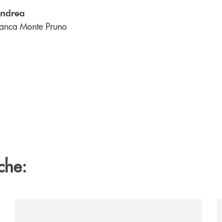
andrea
anca Monte Pruno
che:
e-banca-monte-pruno-una-solida-collaborazione-anche-per-l
/comunicati/nocera-jazz-festival-la-banca-monte-pruno
/