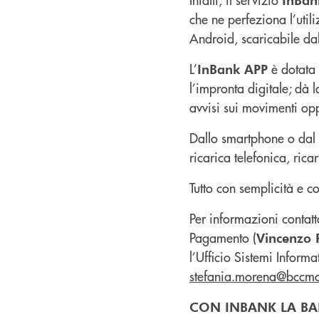
che ne perfeziona l’utiliz
Android, scaricabile da
L’
è dotata
InBank APP
l’impronta digitale; dà l
avvisi sui movimenti opp
Dallo smartphone o dal t
ricarica telefonica, rica
Tutto con semplicità e 
Per informazioni contatta
Pagamento (
Vincenzo 
l’Ufficio Sistemi Informat
stefania.morena@bccmo
CON INBANK LA BA