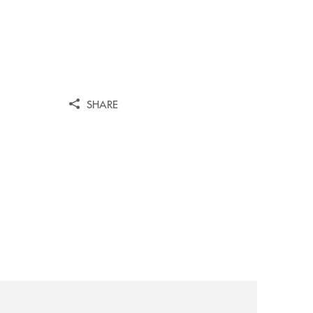
SHARE
a-29ª-edizione/
-partner-della-iv-edizione/
comunicati/10ª-edizione-summer-school-della-scuola-di-e