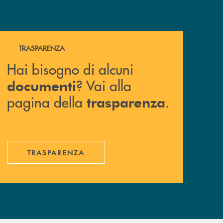
Hai bisogno di alcuni documenti ? Vai alla pagina della 
TRASPARENZA
Hai bisogno di alcuni
? Vai alla
documenti
pagina della
.
trasparenza
TRASPARENZA