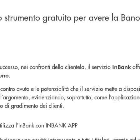
o strumento gratuito per avere la Banc
ccesso, nei confronti della clientela, il servizio
offe
InBank
.
uno
scontro avuto e le potenzialità che il servizio mette a dispos
ull’argomento, evidenziando, soprattutto, come l’applicazio
lo di gradimento dei clienti.
riserva una novità interessante a tutti i titolari, grazie ad
k