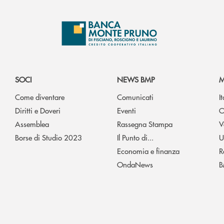
SOCI
NEWS BMP
M
Come diventare
Comunicati
I
Diritti e Doveri
Eventi
O
Assemblea
Rassegna Stampa
V
Borse di Studio 2023
Il Punto di...
U
Economia e finanza
R
OndaNews
B