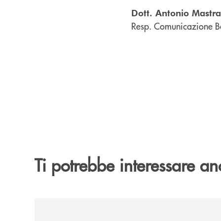
Dott. Antonio Mastr
Resp. Comunicazione B
Ti potrebbe interessare an
/comunicati/concerti-destate-di-villa-guariglia-