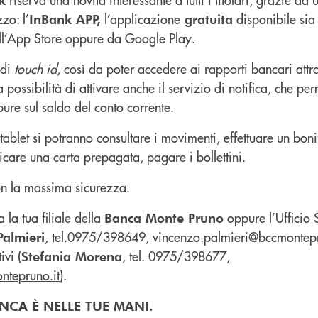
zo: l’
l’applicazione
disponibile sia
InBank APP,
gratuita
ll’App Store oppure da Google Play.
 di
touch id
, così da poter accedere ai rapporti bancari attr
a possibilità di attivare anche il servizio di notifica, che per
ure sul saldo del conto corrente.
ablet si potranno consultare i movimenti, effettuare un boni
ricare una carta prepagata, pagare i bollettini.
con la massima sicurezza.
 la tua filiale della
oppure l’Ufficio 
Banca Monte Pruno
, tel.0975/398649,
vincenzo.palmieri@bccmontepr
Palmieri
ivi (
, tel. 0975/398677,
Stefania Morena
ntepruno.it
).
NCA È NELLE TUE MANI.