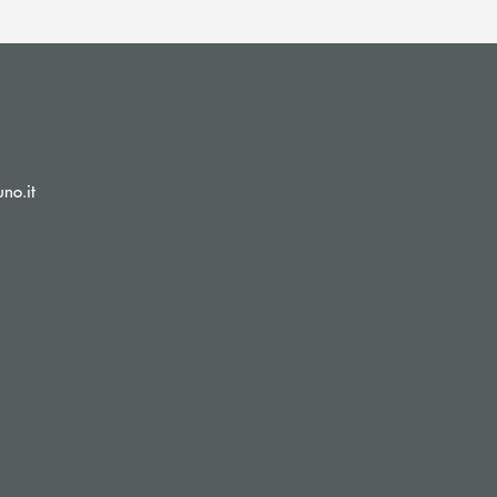
(si apre l’app di posta elettronica)
no.it