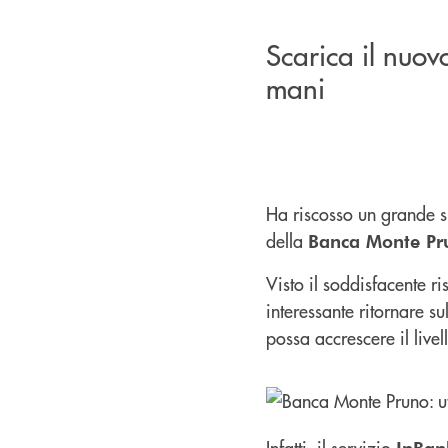
Scarica il nuov
mani
Ha riscosso un grande su
della
Banca Monte Pr
Visto il soddisfacente ri
interessante ritornare s
possa accrescere il livel
Infatti, il servizio
InBan