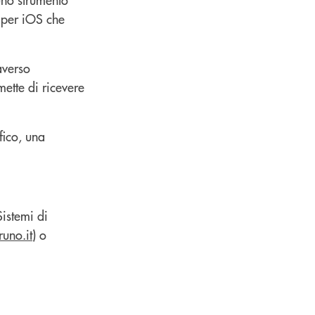
 per iOS che
averso
mette di ricevere
fico, una
Sistemi di
uno.it
) o