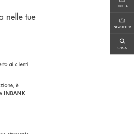
DIRECTA
DIRECTA
a nelle tue
NEWSLETTER
NEWSLETTER
CERCA
CERCA
rto ai clienti
izione, è
ne
INBANK
 uno strumento