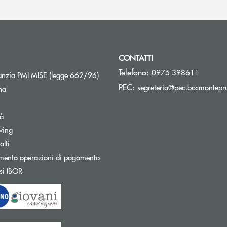
CONTATTI
Telefono:
0975 398611
Apre una nuova finestra
nzia PMI MISE (legge 662/96)
PEC:
segreteria@pec.bccmontepru
na
tà
wing
Apre una nuova finestra
lti
mento operazioni di pagamento
Apre una nuova finestra
si IBOR