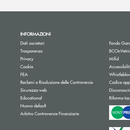
INFORMAZIONI
Dati societari
Fondo Gara
Trasparenza
BCCInVetri
Privacy
Mifid
Cookie
Accessibili
FEA
Whistleblo
Reclami e Risoluzione delle Controversie
Codice appa
Sicurezza web
Disconosci
Educational
Riforma tas
Nuovo default
Apre una nuova finestra
Arbitro Controversie Finanziarie