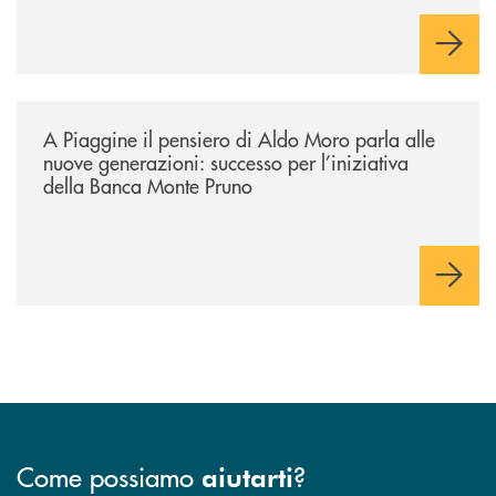
/comunicati/a-piaggine-il-pensiero-di-aldo-moro-parla-alle-nuove-gene
A Piaggine il pensiero di Aldo Moro parla alle
nuove generazioni: successo per l’iniziativa
della Banca Monte Pruno
Come possiamo
?
aiutarti