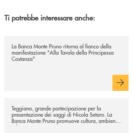
Ti potrebbe interessare anche:
/comunicati/la-banca-monte-pruno-ritorna-al-fianco-della-manifestazion
La Banca Monte Pruno ritorna al fianco della
manifestazione "Alla Tavola della Principessa
Costanza"
/comunicati/teggiano-grande-partecipazione-per-la-presentazione-dei-
Teggiano, grande partecipazione per la
presentazione dei saggi di Nicola Setaro. La
Banca Monte Pruno promuove cultura, ambiente
e futuro