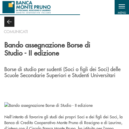
Salta al contenuto principale
MENU
COMUNICATI
Bando assegnazione Borse di
Studio - II edizione
Borse di studio per sudenti (Soci o figli dei Soci) delle
Scuole Secondarie Superiori e Studenti Universitari
Nell’intento di favorire gli studi dei propri Soci e dei figli dei Soci, la
Banca di Credito Cooperativo Monte Pruno di Roscigno e di Laurino,
d’intesa con il Circolo Banca Monte Pruno, ha istituito per l’anno