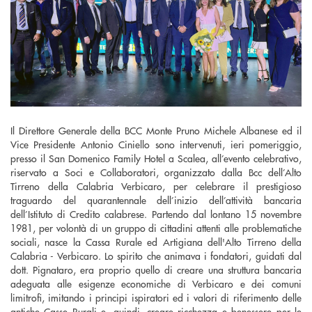
Il Direttore Generale della BCC Monte Pruno Michele Albanese ed il
Vice Presidente Antonio Ciniello sono intervenuti, ieri pomeriggio,
presso il San Domenico Family Hotel a Scalea, all’evento celebrativo,
riservato a Soci e Collaboratori, organizzato dalla Bcc dell’Alto
Tirreno della Calabria Verbicaro, per celebrare il prestigioso
traguardo del quarantennale dell’inizio dell’attività bancaria
dell’Istituto di Credito calabrese. Partendo dal lontano 15 novembre
1981, per volontà di un gruppo di cittadini attenti alle problematiche
sociali, nasce la Cassa Rurale ed Artigiana dell'Alto Tirreno della
Calabria - Verbicaro. Lo spirito che animava i fondatori, guidati dal
dott. Pignataro, era proprio quello di creare una struttura bancaria
adeguata alle esigenze economiche di Verbicaro e dei comuni
limitrofi, imitando i principi ispiratori ed i valori di riferimento delle
antiche Casse Rurali e, quindi, creare ricchezza e benessere per le