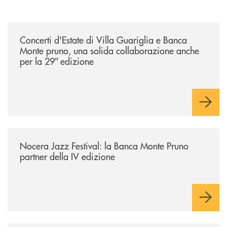
/comunicati/concerti-destate-di-villa-guariglia-e-banca-monte-pruno-u
Concerti d'Estate di Villa Guariglia e Banca
Monte pruno, una solida collaborazione anche
per la 29ª edizione
/comunicati/nocera-jazz-festival-la-banca-monte-pruno-partner-della-i
Nocera Jazz Festival: la Banca Monte Pruno
partner della IV edizione