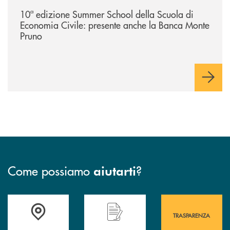
/comunicati/10ª-edizione-summer-school-della-scuola-di-economia-civ
10ª edizione Summer School della Scuola di
Economia Civile: presente anche la Banca Monte
Pruno
Come possiamo
?
aiutarti
Accedi all' elenco completo&nbsp; delle&nbsp; filiali&nbsp; di Banca 
Hai bisogno di assistenza immediata? Contatta
Hai bisogno di alcuni
TRASPARENZA