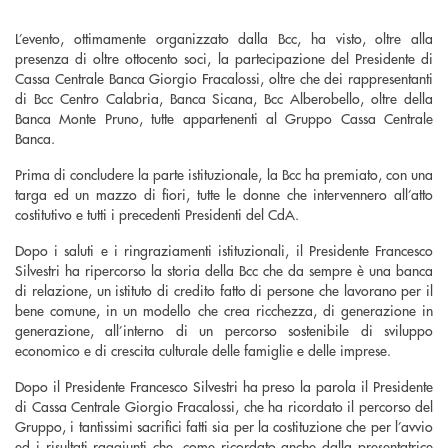
L’evento, ottimamente organizzato dalla Bcc, ha visto, oltre alla
presenza di oltre ottocento soci, la partecipazione del Presidente di
Cassa Centrale Banca Giorgio Fracalossi, oltre che dei rappresentanti
di Bcc Centro Calabria, Banca Sicana, Bcc Alberobello, oltre della
Banca Monte Pruno, tutte appartenenti al Gruppo Cassa Centrale
Banca.
Prima di concludere la parte istituzionale, la Bcc ha premiato, con una
targa ed un mazzo di fiori, tutte le donne che intervennero all’atto
costitutivo e tutti i precedenti Presidenti del CdA.
Dopo i saluti e i ringraziamenti istituzionali, il Presidente Francesco
Silvestri ha ripercorso la storia della Bcc che da sempre è una banca
di relazione, un istituto di credito fatto di persone che lavorano per il
bene comune, in un modello che crea ricchezza, di generazione in
generazione, all’interno di un percorso sostenibile di sviluppo
economico e di crescita culturale delle famiglie e delle imprese.
Dopo il Presidente Francesco Silvestri ha preso la parola il Presidente
di Cassa Centrale Giorgio Fracalossi, che ha ricordato il percorso del
Gruppo, i tantissimi sacrifici fatti sia per la costituzione che per l’avvio
ed i risultati raggiunti che, come ricordato anche dalla presentatrice