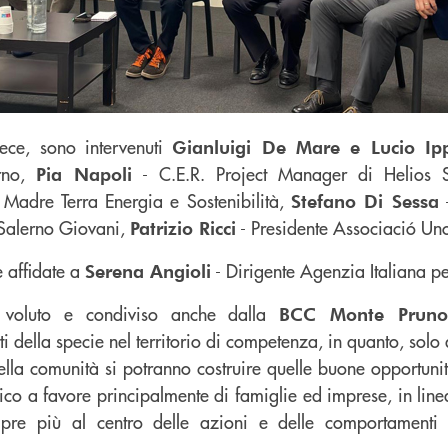
vece, sono intervenuti
Gianluigi De Mare e Lucio Ipp
erno,
- C.E.R. Project Manager di Helios 
Pia Napoli
 Madre Terra Energia e Sostenibilità,
-
Stefano Di Sessa
Salerno Giovani,
- Presidente Associació Uno
Patrizio Ricci
e affidate a
- Dirigente Agenzia Italiana p
Serena Angioli
 voluto e condiviso anche dalla
BCC Monte Prun
i della specie nel territorio di competenza, in quanto, solo 
 nella comunità si potranno costruire quelle buone opportun
o a favore principalmente di famiglie ed imprese, in linea,
re più al centro delle azioni e delle comportamenti di