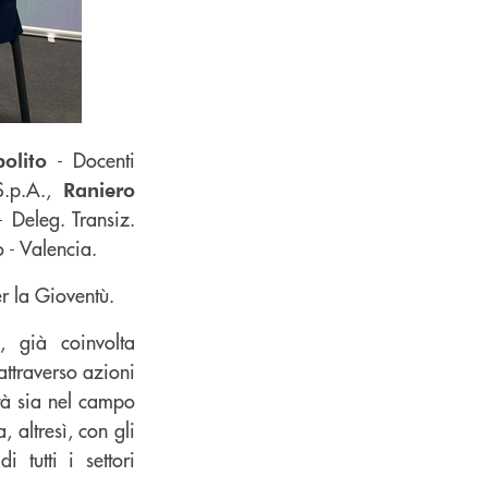
- Docenti
olito
S.p.A.,
Raniero
 Deleg. Transiz.
 - Valencia.
er la Gioventù.
, già coinvolta
o
attraverso azioni
ità sia nel campo
 altresì, con gli
 tutti i settori