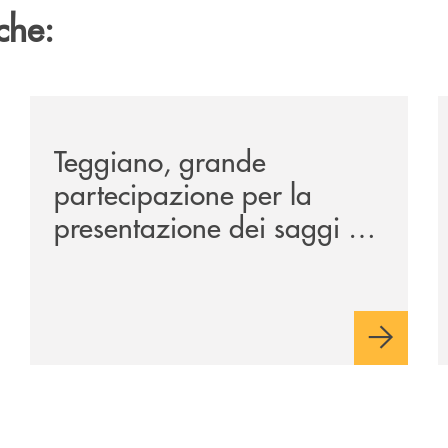
che:
co-della-manifestazione-alla-tavola-della-principessa-cos
/comunicati/teggiano-grande-partecipazione-per-la-pr
/
Teggiano, grande
partecipazione per la
presentazione dei saggi di
Nicola Setaro. La Banca
Monte Pruno promuove
cultura, ambiente e futuro