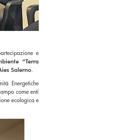
artecipazione e
biente “Terra
.
es Salerno
ità Energetiche
n campo come enti
zione ecologica e