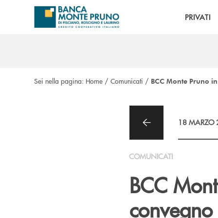
Salta al contenuto principale
PRIVATI
Sei nella pagina:
Home
/
Comunicati
/
BCC Monte Pruno in 
18 MARZO 
COMUNICATI
BCC Monte
convegno 