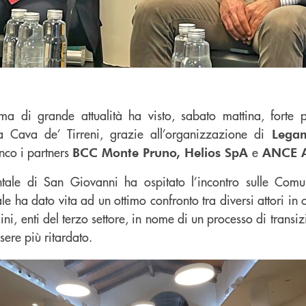
a di grande attualità ha visto, sabato mattina, forte p
 a Cava de’ Tirreni, grazie all’organizzazione di
Legam
anco i partners
e
BCC Monte Pruno, Helios SpA
ANCE Ai
ale di San Giovanni ha ospitato l’incontro sulle Comun
ale ha dato vita ad un ottimo confronto tra diversi attori i
dini, enti del terzo settore, in nome di un processo di transi
sere più ritardato.