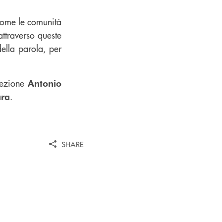
 come le comunità
attraverso queste
ella parola, per
irezione
Antonio
.
ara
SHARE