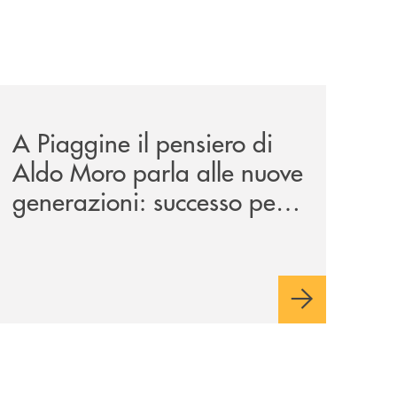
tanza/
esentazione-dei-saggi-di-nicola-setaro-la-banca-monte-pr
comunicati/a-piaggine-il-pensiero-di-aldo-moro-parla-alle
A Piaggine il pensiero di
Aldo Moro parla alle nuove
generazioni: successo per
l’iniziativa della Banca
Monte Pruno