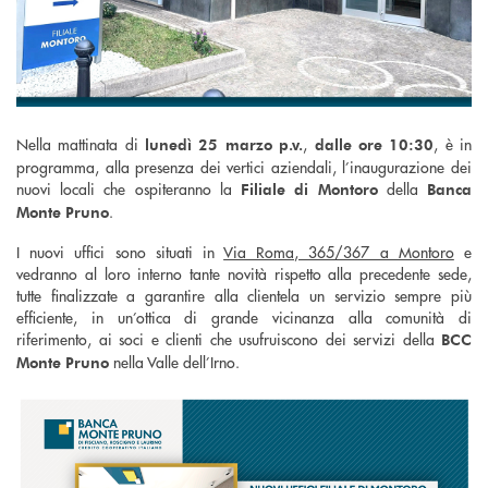
Nella mattinata di
,
, è in
lunedì 25 marzo p.v.
dalle ore 10:30
programma, alla presenza dei vertici aziendali, l’inaugurazione dei
nuovi locali che ospiteranno la
della
Filiale di Montoro
Banca
.
Monte Pruno
I nuovi uffici sono situati in
Via Roma, 365/367 a Montoro
e
vedranno al loro interno tante novità rispetto alla precedente sede,
tutte finalizzate a garantire alla clientela un servizio sempre più
efficiente, in un’ottica di grande vicinanza alla comunità di
riferimento, ai soci e clienti che usufruiscono dei servizi della
BCC
nella Valle dell’Irno.
Monte Pruno