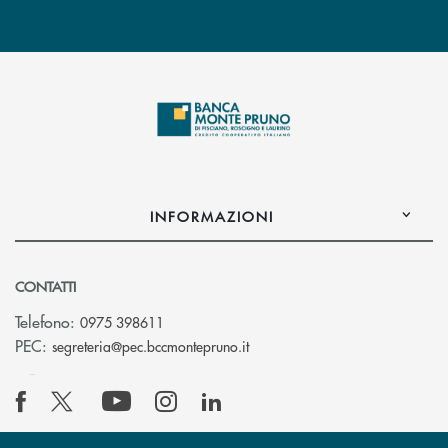
INFORMAZIONI
CONTATTI
Telefono:
0975 398611
(si apre l’app di posta elettro
PEC:
segreteria@pec.bccmontepruno.it