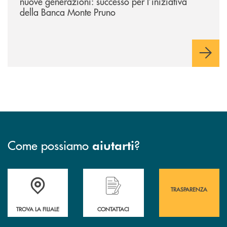
nuove generazioni: successo per l’iniziativa
della Banca Monte Pruno
Come possiamo
?
aiutarti
Accedi all' elenco completo&nbsp; delle&nbsp; filiali&nbsp; di Banca 
Hai bisogno di assistenza immediata? Contatta
Hai bisogno di alcuni
TRASPARENZA
TROVA LA FILIALE
CONTATTACI