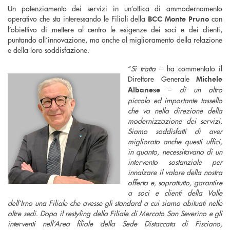
Un potenziamento dei servizi in un’ottica di ammodernamento
operativo che sta interessando le Filiali della
con
BCC Monte Pruno
l’obiettivo di mettere al centro le esigenze dei soci e dei clienti,
puntando all’innovazione, ma anche al miglioramento della relazione
e della loro soddisfazione.
“
Si tratta
– ha commentato il
Direttore Generale
Michele
–
di un altro
Albanese
piccolo ed importante tassello
che va nella direzione della
modernizzazione dei servizi.
Siamo soddisfatti di aver
migliorato anche questi uffici,
in quanto, necessitavano di un
intervento sostanziale per
innalzare il valore della nostra
offerta e, soprattutto, garantire
a soci e clienti della Valle
dell’Irno una Filiale che avesse gli standard a cui siamo abituati nelle
altre sedi
.
Dopo il restyling della Filiale di Mercato San Severino e gli
interventi nell’Area filiale della Sede Distaccata di Fisciano,