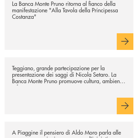
La Banca Monte Pruno ritorna al fianco della
manifestazione "Alla Tavola della Principessa
Costanza"
/comunicati/teggiano-grande-partecipazione-per-la-presentazione-dei-
Teggiano, grande partecipazione per la
presentazione dei saggi di Nicola Setaro. La
Banca Monte Pruno promuove cultura, ambiente
e futuro
/comunicati/a-piaggine-il-pensiero-di-aldo-moro-parla-alle-nuove-gene
A Piaggine il pensiero di Aldo Moro parla alle