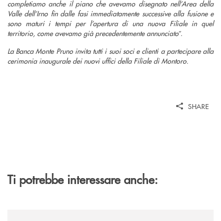
completiamo anche il piano che avevamo disegnato nell’Area della
Valle dell’Irno fin dalle fasi immediatamente successive alla fusione e
sono maturi i tempi per l’apertura di una nuova Filiale in quel
territorio, come avevamo già precedentemente annunciato
”.
La Banca Monte Pruno invita tutti i suoi soci e clienti a partecipare alla
cerimonia inaugurale dei nuovi uffici della Filiale di Montoro.
SHARE
Ti potrebbe interessare anche:
/comunicati/la-banca-monte-pruno-ritorna-al-fianco-della-manifestazion