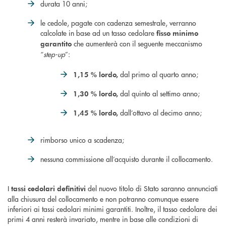
durata 10 anni;
le cedole, pagate con cadenza semestrale, verranno
calcolate in base ad un tasso cedolare
fisso minimo
che aumenterà con il seguente meccanismo
garantito
“
step-up
”:
dal primo al quarto anno;
1,15 % lordo,
dal quinto al settimo anno;
1,30 % lordo,
dall’ottavo al decimo anno;
1,45 % lordo,
rimborso unico a scadenza;
nessuna commissione all’acquisto durante il collocamento.
I
del nuovo titolo di Stato saranno annunciati
tassi cedolari definitivi
alla chiusura del collocamento e non potranno comunque essere
inferiori ai tassi cedolari minimi garantiti. Inoltre, il tasso cedolare dei
primi 4 anni resterà invariato, mentre in base alle condizioni di