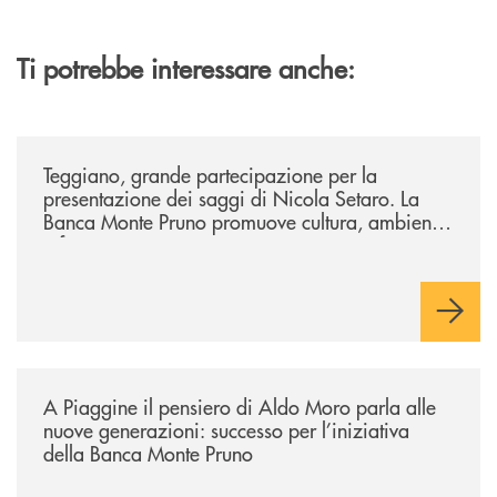
Ti potrebbe interessare anche:
/comunicati/teggiano-grande-partecipazione-per-la-presentazione-dei-
Teggiano, grande partecipazione per la
presentazione dei saggi di Nicola Setaro. La
Banca Monte Pruno promuove cultura, ambiente
e futuro
/comunicati/a-piaggine-il-pensiero-di-aldo-moro-parla-alle-nuove-gene
A Piaggine il pensiero di Aldo Moro parla alle
nuove generazioni: successo per l’iniziativa
della Banca Monte Pruno