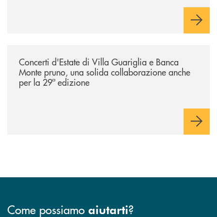
/comunicati/concerti-destate-di-villa-guariglia-e-banca-monte-pruno-u
Concerti d'Estate di Villa Guariglia e Banca
Monte pruno, una solida collaborazione anche
per la 29ª edizione
Come possiamo
?
aiutarti