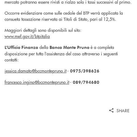
mercato potranno essere rivisti a rialzo solo i tassi successivi al primo.
Occorre evidenziare come sulle cedole del BTP verrà applicata la
consueta tassazione riservata ai Titoli di Stato, pari al 12,5%.
Maggiori dettagli sono disponibili sul sito:
www.mef.gov.it/btpitalia
della
è a completa
L’Ufficio Finanza
Banca Monte Pruno
disposizione per tutta l’assistenza del caso attraverso i seguenti
contatti:
jessica.damato@bccmontepruno.it
-
0975/398626
francesco.ingino@bccmontepruno.it
-
089/794680
SHARE