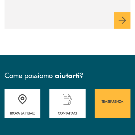
Come possiamo
?
aiutarti
Accedi all' elenco completo&nbsp; delle&nbsp; filiali&nbsp; di Banca 
Hai bisogno di assistenza immediata? Contatta
Hai bisogno di alcuni
TRASPARENZA
TROVA LA FILIALE
CONTATTACI