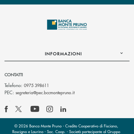
INFORMAZIONI
CONTATTI
Telefono:
0975 398611
(si apre l’app di posta elettro
PEC:
segreteria@pec.bccmontepruno.it
© 2026 Banca Monte Pruno - Credito Cooperativo di Fisciano,
Roscigno e Laurino - Soc. Coop. - Società partecipante al Gruppo