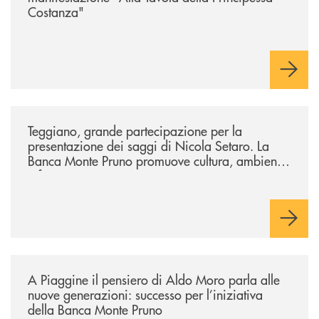
Costanza"
/comunicati/teggiano-grande-partecipazione-per-la-presentazione-dei-
Teggiano, grande partecipazione per la
presentazione dei saggi di Nicola Setaro. La
Banca Monte Pruno promuove cultura, ambiente
e futuro
/comunicati/a-piaggine-il-pensiero-di-aldo-moro-parla-alle-nuove-gene
A Piaggine il pensiero di Aldo Moro parla alle
nuove generazioni: successo per l’iniziativa
della Banca Monte Pruno