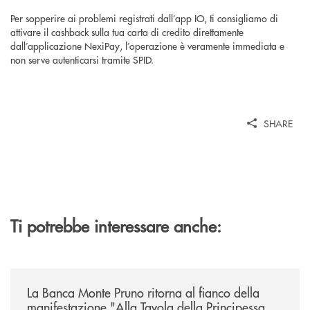
Per sopperire ai problemi registrati dall’app IO, ti consigliamo di
attivare il cashback sulla tua carta di credito direttamente
dall’applicazione NexiPay, l’operazione è veramente immediata e
non serve autenticarsi tramite SPID.
SHARE
Ti potrebbe interessare anche:
/comunicati/la-banca-monte-pruno-ritorna-al-fianco-della-manifestazion
La Banca Monte Pruno ritorna al fianco della
manifestazione "Alla Tavola della Principessa