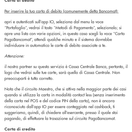
Carta di debito
Per inserire la tua carta di debito (comunemente detta Bancomat):
apri e autenticati sull’app IO, seleziona dal menu la voce
“Portafoglio”, vedrai il tasto “Metodi di Pagamento”, selezionalo; si
apre una lista con varie opzioni, in questo caso scegli la voce “Carta
PagoBancomat”, attendi qualche minuto e il sistema dovrebbe
individuare in automatico le carte di debito associate a te.
Attenzione:
il nostro partner su questo servizio è Cassa Centrale Banca, pertanto, il
logo che vedrai sulle tue carte, sarà quello di Cassa Centrale. Non
preoccuparti è tutto corretto.
Nota che il circuito Maestro, che si attiva nella maggior parte dei casi
quando si utilizza la carta in modalità contact less (senza inserimento
della carta nel POS e del codice PIN della carta), non è ancora
riconosciuto dall’app IO per essere conteggiato nel cashback, ti
suggeriamo, quindi, di chiedere all’esercente, presso il quale stai
pagando, di effettuare la trasazione sul circuito PagoBancomat.
Carta di credito