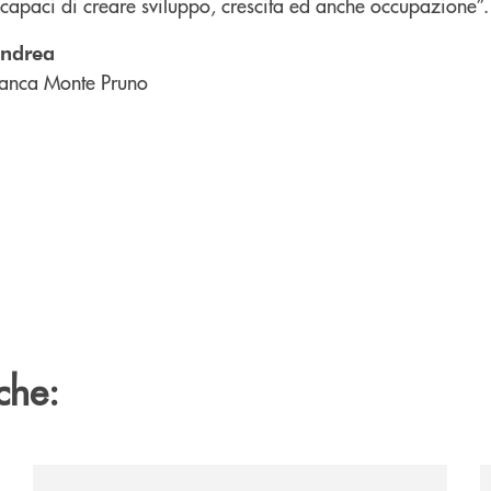
 capaci di creare sviluppo, crescita ed anche occupazione”.
andrea
anca Monte Pruno
che:
e-banca-monte-pruno-una-solida-collaborazione-anche-per-l
/comunicati/nocera-jazz-festival-la-banca-monte-pruno
/