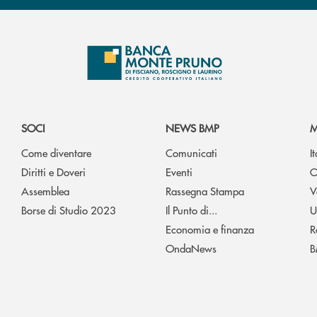
SOCI
NEWS BMP
M
Come diventare
Comunicati
I
Diritti e Doveri
Eventi
O
Assemblea
Rassegna Stampa
V
Borse di Studio 2023
Il Punto di...
U
Economia e finanza
R
OndaNews
B