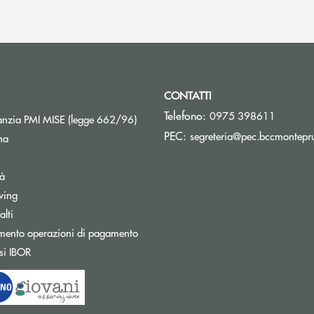
CONTATTI
Telefono:
0975 398611
Apre una nuova finestra
nzia PMI MISE (legge 662/96)
PEC:
segreteria@pec.bccmontepru
na
tà
wing
Apre una nuova finestra
lti
mento operazioni di pagamento
Apre una nuova finestra
si IBOR