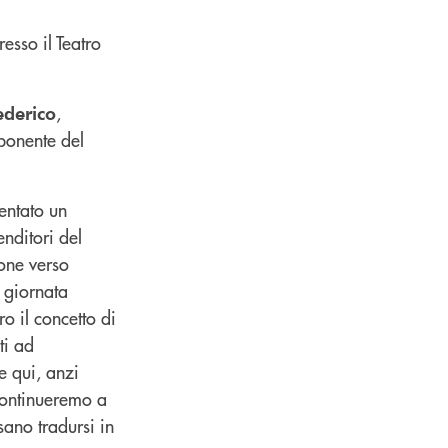
esso il Teatro
,
ederico
mponente del
entato un
nditori del
ione verso
a giornata
o il concetto di
ti ad
e qui, anzi
continueremo a
sano tradursi in