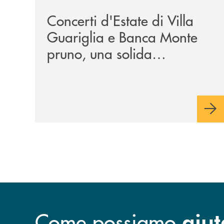
Concerti d'Estate di Villa
Guariglia e Banca Monte
pruno, una solida
collaborazione anche per
la 29ª edizione
Come possiamo
aiut