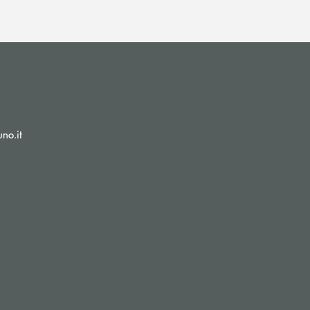
(si apre l’app di posta elettronica)
no.it