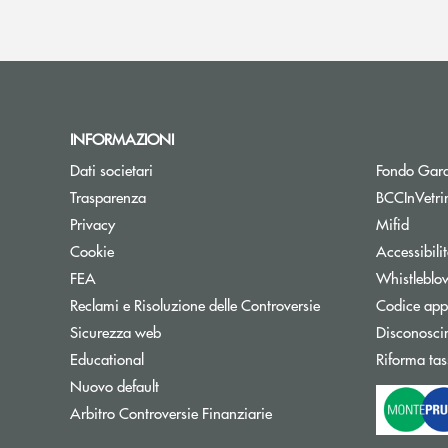
INFORMAZIONI
Dati societari
Fondo Gara
Trasparenza
BCCInVetri
Privacy
Mifid
Cookie
Accessibili
FEA
Whistleblo
Reclami e Risoluzione delle Controversie
Codice appa
Sicurezza web
Disconosci
Educational
Riforma tas
Nuovo default
Apre una nuova finestra
Arbitro Controversie Finanziarie