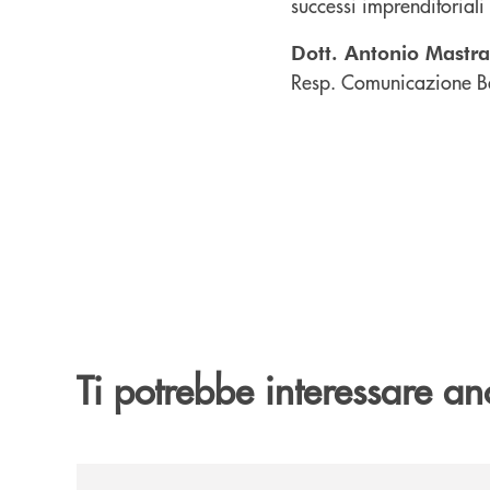
successi imprenditoriali
Dott. Antonio Mastr
Resp. Comunicazione B
Ti potrebbe interessare an
/comunicati/concerti-destate-di-villa-guariglia-