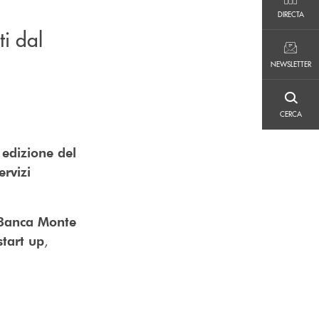
DIRECTA
DIRECTA
ti dal
NEWSLETTER
NEWSLETTER
CERCA
CERCA
 edizione del
rvizi
Banca Monte
,
start up