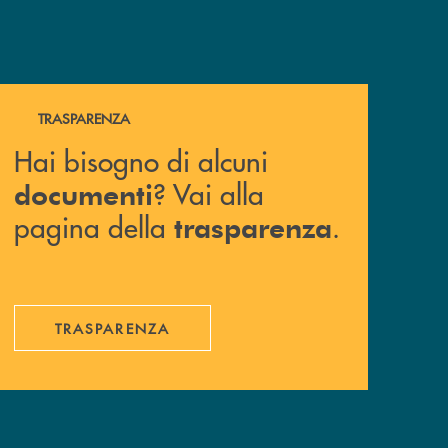
Hai bisogno di alcuni documenti ? Vai alla pagina della 
TRASPARENZA
Hai bisogno di alcuni
? Vai alla
documenti
pagina della
.
trasparenza
TRASPARENZA