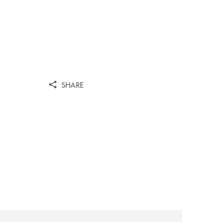
SHARE
a-29ª-edizione/
-partner-della-iv-edizione/
comunicati/10ª-edizione-summer-school-della-scuola-di-e