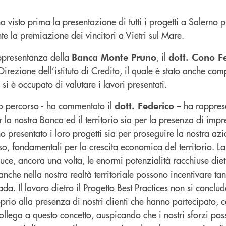
 visto prima la presentazione di tutti i progetti a Salerno pr
te la premiazione dei vincitori a Vietri sul Mare.
appresentanza della
, il
Banca Monte Pruno
dott. Cono F
irezione dell’istituto di Credito, il quale è stato anche co
si è occupato di valutare i lavori presentati.
to percorso - ha commentato il
– ha rappres
dott. Federico
a nostra Banca ed il territorio sia per la presenza di impre
 presentato i loro progetti sia per proseguire la nostra az
so, fondamentali per la crescita economica del territorio. L
uce, ancora una volta, le enormi potenzialità racchiuse dietr
nche nella nostra realtà territoriale possono incentivare tan
da. Il lavoro dietro il Progetto Best Practices non si conclud
rio alla presenza di nostri clienti che hanno partecipato, 
 collega a questo concetto, auspicando che i nostri sforzi pos