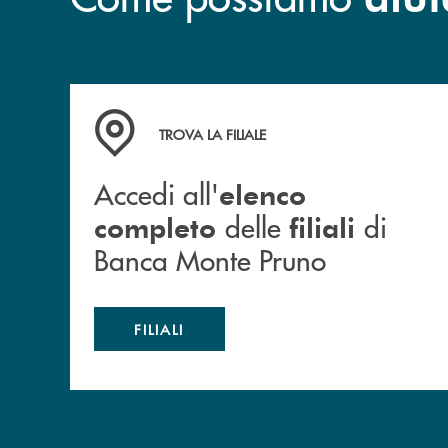
Accedi all' elenco completo&nbsp; delle&nbsp;
TROVA LA FILIALE
Accedi all'
elenco
delle
di
completo
filiali
Banca Monte Pruno
FILIALI