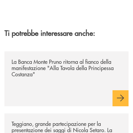
Ti potrebbe interessare anche:
/comunicati/la-banca-monte-pruno-ritorna-al-fianco-della-manifestazion
La Banca Monte Pruno ritorna al fianco della
manifestazione "Alla Tavola della Principessa
Costanza"
/comunicati/teggiano-grande-partecipazione-per-la-presentazione-dei-
Teggiano, grande partecipazione per la
presentazione dei saggi di Nicola Setaro. La