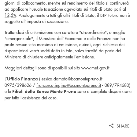
giorni di collocamento, mentre sul rendimento del titolo si continuerà
ad applicare
l’usuale tassazione agevolata sui titoli di Stato pari al
12,5%
. Analogamente a tutti gli altri titoli di Stato, il BTP Futura non è
soggetto all’imposta di successione.
Trattandosi di un’emissione con carattere "straordinario", o meglio
"emergenziale", il Ministero dell’Economia e delle Finanze non ha
posto nessun tetto massimo di emissione, quindi, ogni richiesta dei
risparmiatori verrà soddisfatta in toto, salvo facoltà da parte del
Ministero di chiudere anticipatamente l’emissione.
Maggiori dettagli sono disponibili sul sito
www.mef.gov.it
L’
(
jessica.damato@bccmontepruno.it
-
Ufficio Finanza
0975/398626 /
francesco.ingino@bccmontepruno.it
- 089/794680)
e le
sono a completa disposizione
Filiali della Banca Monte Pruno
per tutta l’assistenza del caso.
SHARE