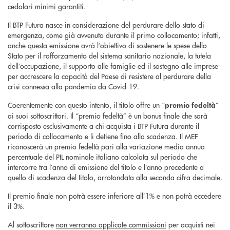
cedolari minimi garantiti.
Il BTP Futura nasce in considerazione del perdurare dello stato di
emergenza, come già avvenuto durante il primo collocamento; infatti,
anche questa emissione avrà l’obiettivo di sostenere le spese dello
Stato per il rafforzamento del sistema sanitario nazionale, la tutela
dell’occupazione, il supporto alle famiglie ed il sostegno alle imprese
per accrescere la capacità del Paese di resistere al perdurare della
crisi connessa alla pandemia da Covid-19.
Coerentemente con questo intento, il titolo offre un “
”
premio fedeltà
ai suoi sottoscrittori. Il “premio fedeltà” è un bonus finale che sarà
corrisposto esclusivamente a chi acquista i BTP Futura durante il
periodo di collocamento e li detiene fino alla scadenza. Il MEF
riconoscerà un premio fedeltà pari alla variazione media annua
percentuale del PIL nominale italiano calcolata sul periodo che
intercorre tra l’anno di emissione del titolo e l’anno precedente a
quello di scadenza del titolo, arrotondata alla seconda cifra decimale.
Il premio finale non potrà essere inferiore all’1% e non potrà eccedere
il 3%.
Al sottoscrittore
non verranno applicate commissioni
per acquisti nei