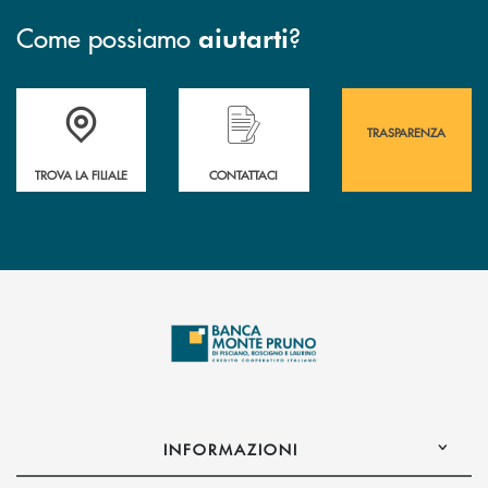
Come possiamo
?
aiutarti
Accedi all' elenco completo&nbsp; delle&nbsp; filiali&nbsp; di Banca 
Hai bisogno di assistenza immediata? Contatta
Hai bisogno di alcuni
TRASPARENZA
TROVA LA FILIALE
CONTATTACI
INFORMAZIONI