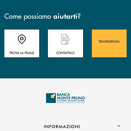
Come possiamo
?
aiutarti
Accedi all' elenco completo&nbsp; delle&nbsp; filiali&nbsp; di Banca 
Hai bisogno di assistenza immediata? Contatta
Hai bisogno di alcuni
TRASPARENZA
TROVA LA FILIALE
CONTATTACI
INFORMAZIONI