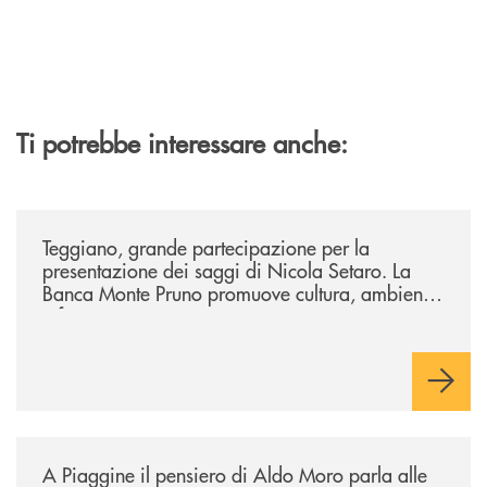
Ti potrebbe interessare anche:
/comunicati/teggiano-grande-partecipazione-per-la-presentazione-dei-
Teggiano, grande partecipazione per la
presentazione dei saggi di Nicola Setaro. La
Banca Monte Pruno promuove cultura, ambiente
e futuro
/comunicati/a-piaggine-il-pensiero-di-aldo-moro-parla-alle-nuove-gene
A Piaggine il pensiero di Aldo Moro parla alle