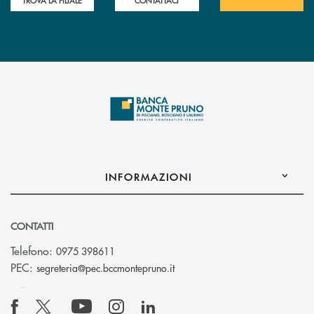
TROVA LA FILIALE
CONTATTACI
INFORMAZIONI
CONTATTI
Telefono:
0975 398611
(si apre l’app di posta elettro
PEC:
segreteria@pec.bccmontepruno.it