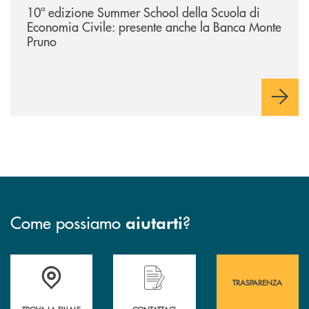
10ª edizione Summer School della Scuola di
Economia Civile: presente anche la Banca Monte
Pruno
Come possiamo
?
aiutarti
Accedi all' elenco completo&nbsp; delle&nbsp; filiali&nbsp; di Banca 
Hai bisogno di assistenza immediata? Contatta
Hai bisogno di alcuni
TRASPARENZA