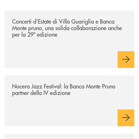
/comunicati/concerti-destate-di-villa-guariglia-e-banca-monte-pruno-u
Concerti d'Estate di Villa Guariglia e Banca
Monte pruno, una solida collaborazione anche
per la 29ª edizione
/comunicati/nocera-jazz-festival-la-banca-monte-pruno-partner-della-i
Nocera Jazz Festival: la Banca Monte Pruno
partner della IV edizione
/comunicati/10ª-edizione-summer-school-della-scuola-di-economia-civ