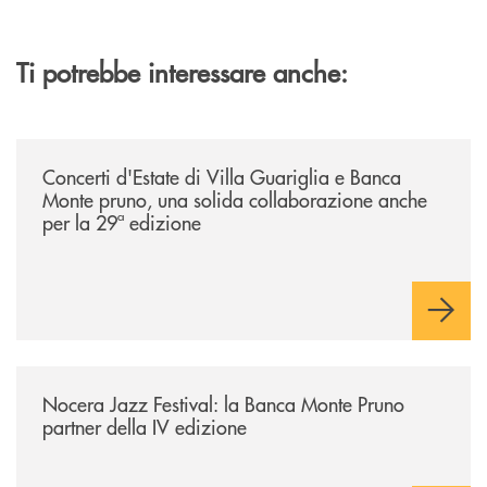
Ti potrebbe interessare anche:
/comunicati/concerti-destate-di-villa-guariglia-e-banca-monte-pruno-u
Concerti d'Estate di Villa Guariglia e Banca
Monte pruno, una solida collaborazione anche
per la 29ª edizione
/comunicati/nocera-jazz-festival-la-banca-monte-pruno-partner-della-i
Nocera Jazz Festival: la Banca Monte Pruno
partner della IV edizione