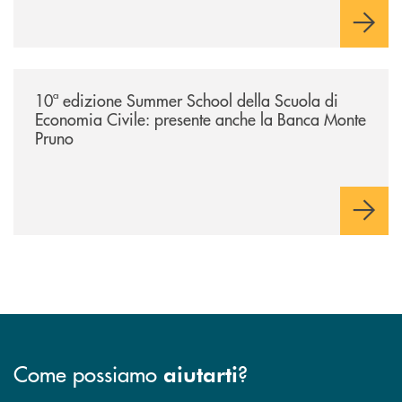
/comunicati/10ª-edizione-summer-school-della-scuola-di-economia-civ
10ª edizione Summer School della Scuola di
Economia Civile: presente anche la Banca Monte
Pruno
Come possiamo
?
aiutarti