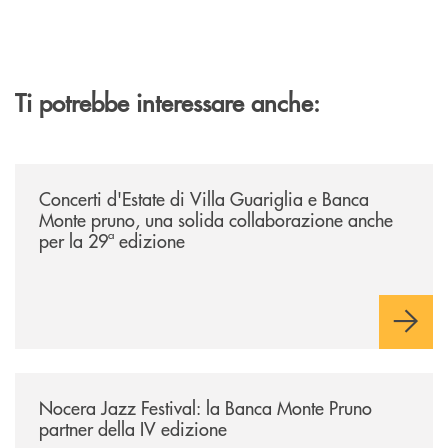
Ti potrebbe interessare anche:
/comunicati/concerti-destate-di-villa-guariglia-e-banca-monte-pruno-u
Concerti d'Estate di Villa Guariglia e Banca
Monte pruno, una solida collaborazione anche
per la 29ª edizione
/comunicati/nocera-jazz-festival-la-banca-monte-pruno-partner-della-i
Nocera Jazz Festival: la Banca Monte Pruno
partner della IV edizione