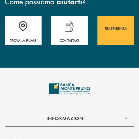
Come possiamo
?
aiutarti
Accedi all' elenco completo&nbsp; delle&nbsp; filiali&nbsp; di Banca 
Hai bisogno di assistenza immediata? Contatta
Hai bisogno di alcuni
TRASPARENZA
TROVA LA FILIALE
CONTATTACI
INFORMAZIONI