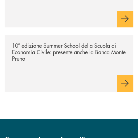
/comunicati/10ª-edizione-summer-school-della-scuola-di-economia-civ
10ª edizione Summer School della Scuola di
Economia Civile: presente anche la Banca Monte
Pruno