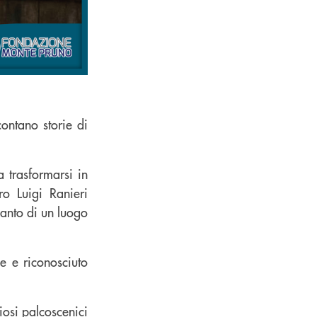
contano storie di
 trasformarsi in
ro Luigi Ranieri
canto di un luogo
le e riconosciuto
iosi palcoscenici