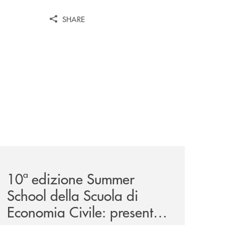
SHARE
a-29ª-edizione/
-partner-della-iv-edizione/
comunicati/10ª-edizione-summer-school-della-scuola-di-e
10ª edizione Summer
School della Scuola di
Economia Civile: presente