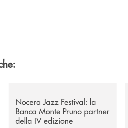
che:
e-banca-monte-pruno-una-solida-collaborazione-anche-per-l
/comunicati/nocera-jazz-festival-la-banca-monte-pruno
/
Nocera Jazz Festival: la
Banca Monte Pruno partner
della IV edizione