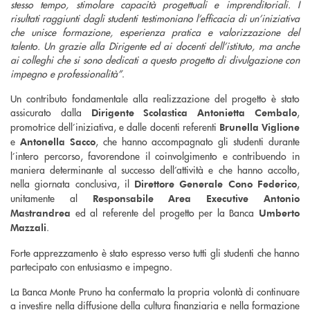
stesso tempo, stimolare capacità progettuali e imprenditoriali. I
risultati raggiunti dagli studenti testimoniano l’efficacia di un’iniziativa
che unisce formazione, esperienza pratica e valorizzazione del
talento. Un grazie alla Dirigente ed ai docenti dell’istituto, ma anche
ai colleghi che si sono dedicati a questo progetto di divulgazione con
impegno e professionalità”
.
Un contributo fondamentale alla realizzazione del progetto è stato
assicurato dalla
,
Dirigente Scolastica Antonietta Cembalo
promotrice dell’iniziativa, e dalle docenti referenti
Brunella Viglione
e
, che hanno accompagnato gli studenti durante
Antonella Sacco
l’intero percorso, favorendone il coinvolgimento e contribuendo in
maniera determinante al successo dell’attività e che hanno accolto,
nella giornata conclusiva, il
,
Direttore Generale Cono Federico
unitamente al
Responsabile Area Executive Antonio
ed al referente del progetto per la Banca
Mastrandrea
Umberto
.
Mazzali
Forte apprezzamento è stato espresso verso tutti gli studenti che hanno
partecipato con entusiasmo e impegno.
La Banca Monte Pruno ha confermato la propria volontà di continuare
a investire nella diffusione della cultura finanziaria e nella formazione