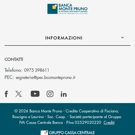
INFORMAZIONI
CONTATTI
Telefono:
0975 398611
(si apre l’app di posta elettro
PEC:
segreteria@pec.bccmontepruno.it
© 2026 Banca Monte Pruno - Credito Cooperativo di Fisciano,
Roscigno e Laurino - Soc. Coop. - Società partecipante al Gruppo
IVA Cassa Centrale Banca · P.Iva 02529020220
Crediti