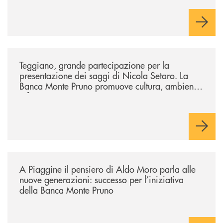
/comunicati/teggiano-grande-partecipazione-per-la-presentazione-dei-
Teggiano, grande partecipazione per la
presentazione dei saggi di Nicola Setaro. La
Banca Monte Pruno promuove cultura, ambiente
e futuro
/comunicati/a-piaggine-il-pensiero-di-aldo-moro-parla-alle-nuove-gene
A Piaggine il pensiero di Aldo Moro parla alle
nuove generazioni: successo per l’iniziativa
della Banca Monte Pruno