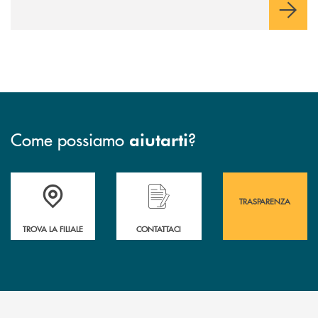
Come possiamo
?
aiutarti
Accedi all' elenco completo&nbsp; delle&nbsp; filiali&nbsp; di Banca 
Hai bisogno di assistenza immediata? Contatta
Hai bisogno di alcuni
TRASPARENZA
TROVA LA FILIALE
CONTATTACI