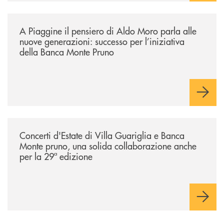
/comunicati/a-piaggine-il-pensiero-di-aldo-moro-parla-alle-nuove-gene
A Piaggine il pensiero di Aldo Moro parla alle
nuove generazioni: successo per l’iniziativa
della Banca Monte Pruno
/comunicati/concerti-destate-di-villa-guariglia-e-banca-monte-pruno-u
Concerti d'Estate di Villa Guariglia e Banca
Monte pruno, una solida collaborazione anche
per la 29ª edizione