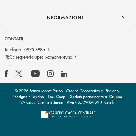
INFORMAZIONI
CONTATTI
Telefono:
0975 398611
(si apre l’app di posta elettro
PEC:
segreteria@pec.bccmontepruno.it
© 2026 Banca Monte Pruno - Credito Cooperativo di Fisciano,
Roscigno e Laurino - Soc. Coop. - Società partecipante al Gruppo
IVA Cassa Centrale Banca · P.Iva 02529020220
Crediti