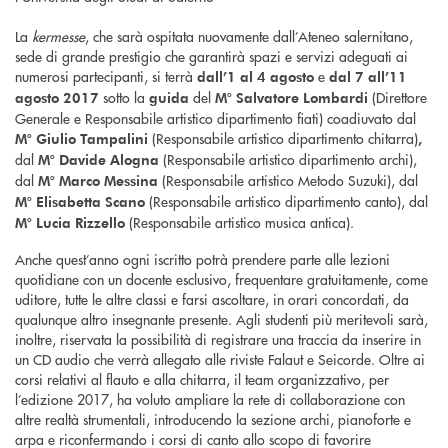
La
kermesse
, che sarà ospitata nuovamente dall’Ateneo salernitano,
sede di grande prestigio che garantirà spazi e servizi adeguati ai
numerosi partecipanti, si terrà
e
dall’1 al 4 agosto
dal 7 all’11
sotto la
del
(Direttore
agosto 2017
guida
M° Salvatore Lombardi
Generale e Responsabile artistico dipartimento fiati) coadiuvato dal
(Responsabile artistico dipartimento chitarra)
M° Giulio Tampalini
,
dal
(Responsabile artistico dipartimento archi),
M° Davide Alogna
dal
(Responsabile artistico Metodo Suzuki),
dal
M° Marco Messina
(Responsabile artistico dipartimento canto), dal
M° Elisabetta Scano
(Responsabile artistico musica antica).
M° Lucia Rizzello
Anche quest’anno ogni iscritto potrà prendere parte alle lezioni
quotidiane con un docente esclusivo, frequentare gratuitamente, come
uditore, tutte le altre classi e farsi ascoltare, in orari concordati, da
qualunque altro insegnante presente. Agli studenti più meritevoli sarà,
inoltre, riservata la possibilità di registrare una traccia da inserire in
un CD audio che verrà allegato alle riviste Falaut e Seicorde. Oltre ai
corsi relativi al flauto e alla chitarra, il team organizzativo, per
l’edizione 2017, ha voluto ampliare la rete di collaborazione con
altre realtà strumentali, introducendo la sezione archi, pianoforte e
arpa e riconfermando i corsi di canto allo scopo di favorire