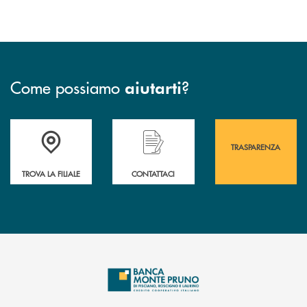
Come possiamo
?
aiutarti
Accedi all' elenco completo&nbsp; delle&nbsp; filiali&nbsp; di Banca 
Hai bisogno di assistenza immediata? Contatta
Hai bisogno di alcuni
TRASPARENZA
TROVA LA FILIALE
CONTATTACI