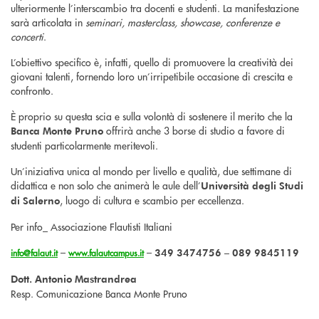
ulteriormente l’interscambio tra docenti e studenti. La manifestazione
sarà articolata in
seminari, masterclass, showcase, conferenze e
concerti
.
L’obiettivo specifico è, infatti, quello di promuovere la creatività dei
giovani talenti, fornendo loro un’irripetibile occasione di crescita e
confronto.
È proprio su questa scia e sulla volontà di sostenere il merito che la
offrirà anche 3 borse di studio a favore di
Banca Monte Pruno
studenti particolarmente meritevoli.
Un’iniziativa unica al mondo per livello e qualità, due settimane di
didattica e non solo che animerà le aule dell’
Università degli Studi
, luogo di cultura e scambio per eccellenza.
di Salerno
Per info_ Associazione Flautisti Italiani
–
–
349 3474756 – 089 9845119
info@falaut.it
www.falautcampus.it
Dott. Antonio Mastrandrea
Resp. Comunicazione Banca Monte Pruno