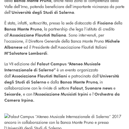
della
, anche nella zona di competenza della
Banca Monte Pruno
Valle dell’Irno, potendo beneficiare dell’importante vicinanza da parte
dell’
.
Università degli Studi di Salerno
È stata, infatti, sottoscritta, presso la sede distaccata di
della
Fisciano
, la partnership che lega l’istituto di credito
Banca Monte Pruno
all’
. Sono intervenuti, per
Associazione Flautisti Italiana
l’occasione, il Direttore Generale della Banca Monte Pruno
Michele
ed il Presidente dell’Associazione Flautisti Italiani
Albanese
.
M°Salvatore Lombardi
La VII edizione del
Falaut Campus “Ateneo Musicale
è un evento organizzato
Internazionale di Salerno”
dall’
e patrocinato dall’
Associazione Flautisti Italiani
Università
e dalla
in
degli Studi di Salerno
Banca Monte Pruno,
collaborazione con le riviste di settore
,
e
Falaut
Suonare news
, e con
e l’
Seicorde
l’Associazione Musicisti Irpini
Orchestra da
Camera Irpina.