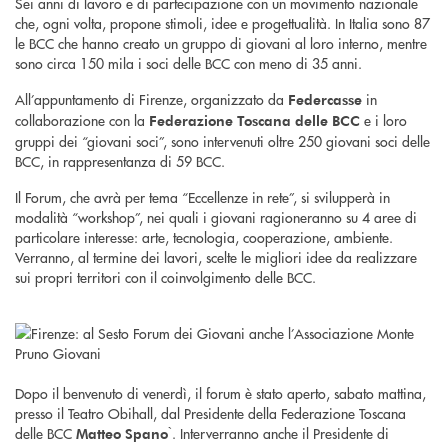
Sei anni di lavoro e di partecipazione con un movimento nazionale
che, ogni volta, propone stimoli, idee e progettualità. In Italia sono 87
le BCC che hanno creato un gruppo di giovani al loro interno, mentre
sono circa 150 mila i soci delle BCC con meno di 35 anni.
All’appuntamento di Firenze, organizzato da
in
Federcasse
collaborazione con la
e i loro
Federazione Toscana delle BCC
gruppi dei “giovani soci”, sono intervenuti oltre 250 giovani soci delle
BCC, in rappresentanza di 59 BCC.
Il Forum, che avrà per tema “Eccellenze in rete”, si svilupperà in
modalità “workshop”, nei quali i giovani ragioneranno su 4 aree di
particolare interesse: arte, tecnologia, cooperazione, ambiente.
Verranno, al termine dei lavori, scelte le migliori idee da realizzare
sui propri territori con il coinvolgimento delle BCC.
Dopo il benvenuto di venerdì, il forum è stato aperto, sabato mattina,
presso il Teatro Obihall, dal Presidente della Federazione Toscana
delle BCC
̀. Interverranno anche il Presidente di
Matteo Spano