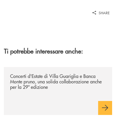
SHARE
Ti potrebbe interessare anche:
/comunicati/concerti-destate-di-villa-guariglia-e-banca-monte-pruno-u
Concerti d'Estate di Villa Guariglia e Banca
Monte pruno, una solida collaborazione anche
per la 29ª edizione