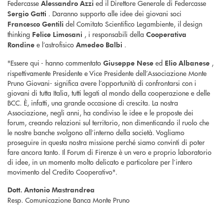
Federcasse
ed il Direttore Generale di Federcasse
Alessandro Azzi
. Daranno supporto alle idee dei giovani soci
Sergio Gatti
del Comitato Scientifico Legambiente, il design
Francesco Gentili
thinking
, i responsabili della
Felice Limosani
Cooperativa
e l’astrofisico
.
Rondine
Amedeo Balbi
"Essere qui - hanno commentato
ed
,
Giuseppe Nese
Elio Albanese
rispettivamente Presidente e Vice Presidente dell’Associazione Monte
Pruno Giovani- significa avere l’opportunità di confrontarsi con i
giovani di tutta Italia, tutti legati al mondo della cooperazione e delle
BCC. È, infatti, una grande occasione di crescita. La nostra
Associazione, negli anni, ha condiviso le idee e le proposte dei
forum, creando relazioni sul territorio, non dimenticando il ruolo che
le nostre banche svolgono all’interno della società. Vogliamo
proseguire in questa nostra missione perché siamo convinti di poter
fare ancora tanto. Il Forum di Firenze è un vero e proprio laboratorio
di idee, in un momento molto delicato e particolare per l’intero
movimento del Credito Cooperativo".
Dott. Antonio Mastrandrea
Resp. Comunicazione Banca Monte Pruno