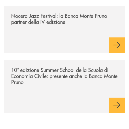
/comunicati/nocera-jazz-festival-la-banca-monte-pruno-partner-della-i
Nocera Jazz Festival: la Banca Monte Pruno
partner della IV edizione
/comunicati/10ª-edizione-summer-school-della-scuola-di-economia-civ
10ª edizione Summer School della Scuola di
Economia Civile: presente anche la Banca Monte
Pruno