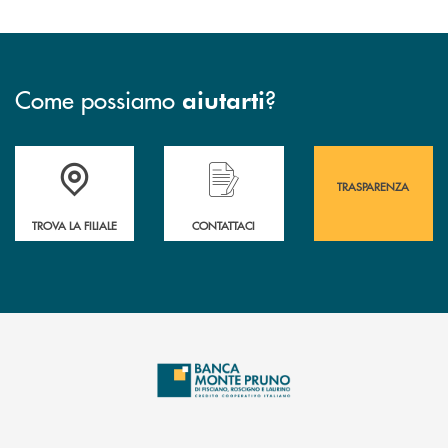
Come possiamo
?
aiutarti
Accedi all' elenco completo&nbsp; delle&nbsp; filiali&nbsp; di Banca 
Hai bisogno di assistenza immediata? Contatta
Hai bisogno di alcuni
TRASPARENZA
TROVA LA FILIALE
CONTATTACI