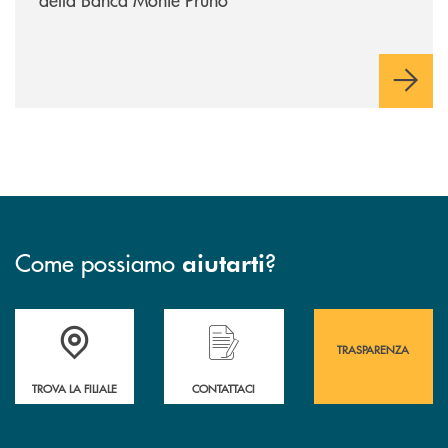
Come possiamo
?
aiutarti
Accedi all' elenco completo&nbsp; delle&nbsp; filiali&nbsp; di Banca 
Hai bisogno di assistenza immediata? Contatta
Hai bisogno di alcuni
TRASPARENZA
TROVA LA FILIALE
CONTATTACI