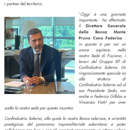
i partner del territorio.
“
Oggi è una giornata
importante
- ha affermato
il
Direttore Generale
della Banca Monte
-
Pruno Cono Federico
in quanto è per noi un
onore ospitare, nella
nostra Sede di Fisciano, i
lavori del Gruppo SIT di
Confindustria Salerno. Un
ringraziamento speciale va
alla struttura di
Confindustria Salerno ed al
suo Presidente Sada, ma
anche a Federico Gilblas e
Vincenzo Vietri per aver
scelto la nostra sede per questo incontro.
Confindustria Salerno, alla quale la nostra Banca aderisce, è un’entità
prestigiosa del panorama imprenditoriale salernitano e poter
collaborare con loro e con gli associati rappresenta un ottimo volano