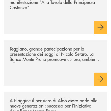
manifestazione "Alla Tavola della Principessa
Costanza"
/comunicati/teggiano-grande-partecipazione-per-la-presentazione-dei-
Teggiano, grande partecipazione per la
presentazione dei saggi di Nicola Setaro. La
Banca Monte Pruno promuove cultura, ambiente
e futuro
/comunicati/a-piaggine-il-pensiero-di-aldo-moro-parla-alle-nuove-gene
A Piaggine il pensiero di Aldo Moro parla alle
nuove generazioni: successo per l’iniziativa
della Banca Monte Pruno