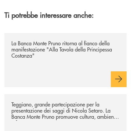
Ti potrebbe interessare anche:
/comunicati/la-banca-monte-pruno-ritorna-al-fianco-della-manifestazion
La Banca Monte Pruno ritorna al fianco della
manifestazione "Alla Tavola della Principessa
Costanza"
/comunicati/teggiano-grande-partecipazione-per-la-presentazione-dei-
Teggiano, grande partecipazione per la
presentazione dei saggi di Nicola Setaro. La
Banca Monte Pruno promuove cultura, ambiente
e futuro