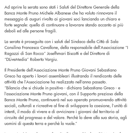
Ad aprire la serata sono stati i Saluti del Direttore Generale della
Banca Monte Pruno Michele Albanese che ha voluto rinnovare il
messaggio di auguri rivolto ai giovani soci lanciando un chiaro e
forte segnale: quello di continuare a lavorare stando accanto ai più
deboli ed alle persone fragili.
La serata è proseguita con i saluti del Sindaco della Città di Sala
Consilina Francesco Cavallone, della responsabile dell’Associazione “I
Ragazzi di San Rocco” Josefhmari Biscotti e del Direttore di
“DLiveMedia” Roberto Vargiu.
Il Presidente dell’Associazione Monte Pruno Giovani Sebastiano
Greco ha aperto i lavori assembleari illustrando il rendiconto delle
attività che l’Associazione ha realizzato nell’anno passato.
“Bilancio che si chiude in positivo - dichiara Sebastiano Greco - e
l’associazione Monte Pruno giovani, con il Supporto prezioso della
Banca Monte Pruno, continuerà nel suo operato promuovendo attività
sociali, culturali e ricreative al fine di sviluppare la coesione, l’unità di
intenti, il modo di vivere e di avvicinare i giovani del territorio al
circuito del progresso e del valore. Perchè lo deve alla sua storia, agli
uomini di questa terra e perchè lo vuole.”