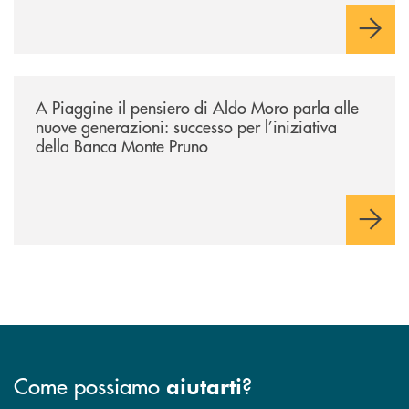
/comunicati/a-piaggine-il-pensiero-di-aldo-moro-parla-alle-nuove-gene
A Piaggine il pensiero di Aldo Moro parla alle
nuove generazioni: successo per l’iniziativa
della Banca Monte Pruno
Come possiamo
?
aiutarti