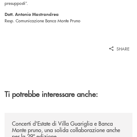
presupposti”.
Dott. Antonio Mastrandrea
Resp. Comunicazione Banca Monte Pruno
SHARE
Ti potrebbe interessare anche:
/comunicati/concerti-destate-di-villa-guariglia-e-banca-monte-pruno-u
Concerti d'Estate di Villa Guariglia e Banca
Monte pruno, una solida collaborazione anche
per la 29ª edizione