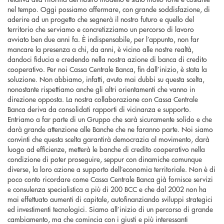
nel tempo. Oggi possiamo affermare, con grande soddisfazione, di
aderire ad un progetto che segnerà il nostro futuro e quello del
territorio che serviamo e concretizziamo un percorso di lavoro
avviato ben due anni fa. È indispensabile, per l’appunto, non far
mancare la presenza a chi, da anni, è vicino alle nostre realtà,
dandoci fiducia e credendo nella nostra azione di banca di credito
cooperativo. Per noi Cassa Centrale Banca, fin dall’inizio, è stata la
soluzione. Non abbiamo, infatti, avuto mai dubbi su questa scelta,
nonostante rispettiamo anche gli altri orientamenti che vanno in
direzione opposta. La nostra collaborazione con Cassa Centrale
Banca deriva da consolidati rapporti di vicinanza e supporto.
Entriamo a far parte di un Gruppo che sarà sicuramente solido e che
darà grande attenzione alle Banche che ne faranno parte. Noi siamo
convinti che questa scelta garantirà democrazia al movimento, darà
luogo ad efficienze, metterà le banche di credito cooperativo nella
condizione di poter proseguire, seppur con dinamiche comunque
diverse, la loro azione a supporto dell’economia territoriale. Non è di
poco conto ricordare come Cassa Centrale Banca già fornisce servizi
e consulenza specialistica a più di 200 BCC e che dal 2002 non ha
mai effettuato aumenti di capitale, autofinanziando sviluppi strategici
ed investimenti tecnologici. Siamo all’inizio di un percorso di grande
cambiamento, ma che comincia con i giusti e più interessanti