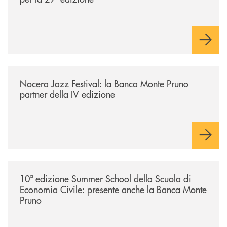
/comunicati/nocera-jazz-festival-la-banca-monte-pruno-partner-della-i
Nocera Jazz Festival: la Banca Monte Pruno
partner della IV edizione
/comunicati/10ª-edizione-summer-school-della-scuola-di-economia-civ
10ª edizione Summer School della Scuola di
Economia Civile: presente anche la Banca Monte
Pruno