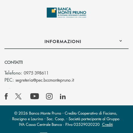
INFORMAZIONI
CONTATTI
Telefono:
0975 398611
(si apre l’app di posta elettro
PEC:
segreteria@pec.bccmontepruno.it
© 2026 Banca Monte Pruno - Credito Cooperativo di Fisciano,
Roscigno e Laurino - Soc. Coop. - Società partecipante al Gruppo
IVA Cassa Centrale Banca · P.Iva 02529020220
Crediti