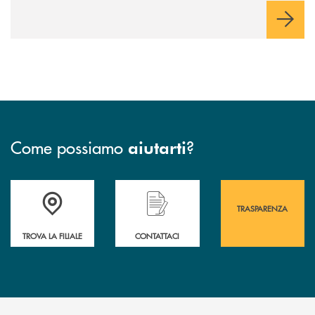
Come possiamo
?
aiutarti
Accedi all' elenco completo&nbsp; delle&nbsp; filiali&nbsp; di Banca 
Hai bisogno di assistenza immediata? Contatta
Hai bisogno di alcuni
TRASPARENZA
TROVA LA FILIALE
CONTATTACI