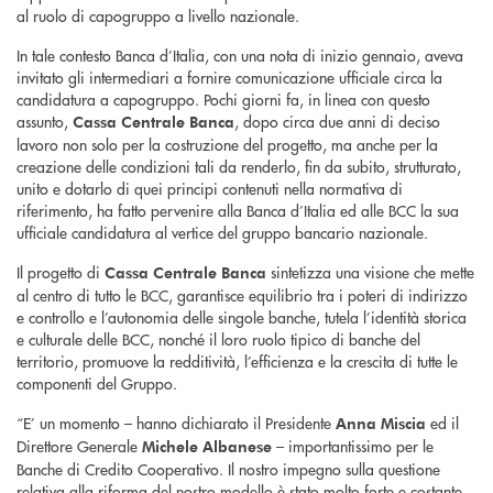
al ruolo di capogruppo a livello nazionale.
In tale contesto Banca d’Italia, con una nota di inizio gennaio, aveva
invitato gli intermediari a fornire comunicazione ufficiale circa la
candidatura a capogruppo. Pochi giorni fa, in linea con questo
assunto,
, dopo circa due anni di deciso
Cassa Centrale Banca
lavoro non solo per la costruzione del progetto, ma anche per la
creazione delle condizioni tali da renderlo, fin da subito, strutturato,
unito e dotarlo di quei principi contenuti nella normativa di
riferimento, ha fatto pervenire alla Banca d’Italia ed alle BCC la sua
ufficiale candidatura al vertice del gruppo bancario nazionale.
Il progetto di
sintetizza una visione che mette
Cassa Centrale Banca
al centro di tutto le BCC, garantisce equilibrio tra i poteri di indirizzo
e controllo e l’autonomia delle singole banche, tutela l’identità storica
e culturale delle BCC, nonché il loro ruolo tipico di banche del
territorio, promuove la redditività, l’efficienza e la crescita di tutte le
componenti del Gruppo.
“E’ un momento – hanno dichiarato il Presidente
ed il
Anna Miscia
Direttore Generale
– importantissimo per le
Michele Albanese
Banche di Credito Cooperativo. Il nostro impegno sulla questione
relativa alla riforma del nostro modello è stato molto forte e costante