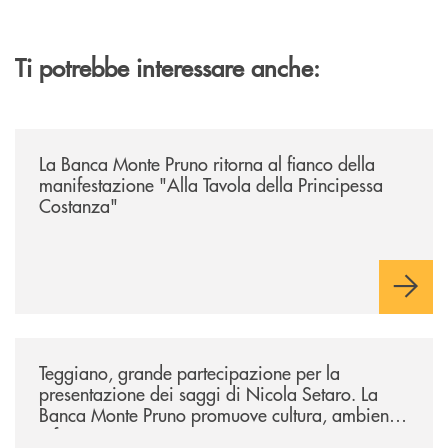
Ti potrebbe interessare anche:
/comunicati/la-banca-monte-pruno-ritorna-al-fianco-della-manifestazion
La Banca Monte Pruno ritorna al fianco della
manifestazione "Alla Tavola della Principessa
Costanza"
/comunicati/teggiano-grande-partecipazione-per-la-presentazione-dei-
Teggiano, grande partecipazione per la
presentazione dei saggi di Nicola Setaro. La
Banca Monte Pruno promuove cultura, ambiente
e futuro