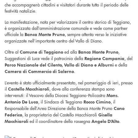
che accompagnerà cittadini e visitatori durante tutto il periodo delle
festività natalizie.
La manifestazione, nata per valorizzare il centro storico di Teggiano,
è organizzata dall’amministrazione comunale e vede come partner
ufficiale la
, sempre attenta verso le iniziative
Banca Monte Pruno
organizzate nell’importante centro del Vallo di Diano.
Oltre al
ed alla
,
Comune di Teggiano
Banca Monte Pruno
Suggestioni di Luce vede il patrocinio della
, del
Regione Campania
e della
Parco Nazionale del Cilento, Vallo di Diano e Alburni
.
Camera di Commercio di Salerno
L’evento è stato ufficialmente presentato, nel pomeriggio di ieri, presso
il
, dove alla conferenza stampa sono
Castello Macchiaroli
intervenuti: il Vescovo della Diocesi Teggiano-Policastro
Mons.
, il Sindaco di Teggiano
, il
Antonio De Luca
Rocco Cimino
Responsabile dell’Area Direzione della Banca Monte Pruno
Cono
, la proprietaria del Castello Macchiaroli
Federico
Gisella
ed il coordinatore della rassegna
.
Macchiaroli
Angelo D’Alto