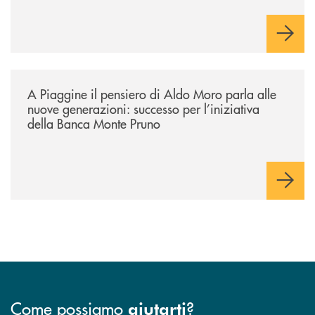
/comunicati/a-piaggine-il-pensiero-di-aldo-moro-parla-alle-nuove-gene
A Piaggine il pensiero di Aldo Moro parla alle
nuove generazioni: successo per l’iniziativa
della Banca Monte Pruno
Come possiamo
?
aiutarti