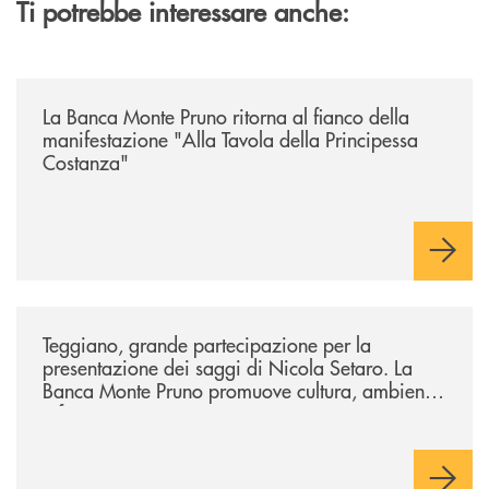
Ti potrebbe interessare anche:
/comunicati/la-banca-monte-pruno-ritorna-al-fianco-della-manifestazion
La Banca Monte Pruno ritorna al fianco della
manifestazione "Alla Tavola della Principessa
Costanza"
/comunicati/teggiano-grande-partecipazione-per-la-presentazione-dei-
Teggiano, grande partecipazione per la
presentazione dei saggi di Nicola Setaro. La
Banca Monte Pruno promuove cultura, ambiente
e futuro