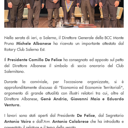
Nella serata di ieri, a Salerno, il Direttore Generale della BCC Monte
Pruno
ha ricevuto un importante attestato dal
Michele Albanese
Rotary Club Salerno Est.
Il
ha consegnato ed apposto sul petto
Presidente Camillo De Felice
del Direttore Albanese il simbolo di socio onorario del Club
Salernitano.
Durante la conviviale, per l’occasione organizzata, si è
approfonditamente discusso di "Economia ed Economie Territoriali",
argomento di grande attualità con illustri relatori tra cui, oltre al
Direttore Albanese,
Genè Andria, Giovanni Maio e Eduardo
Ventura.
I lavori sono stati aperti dal Presidente
, dal Segretario
De Felice
e dall’Avv.
che ha introdotto e
Antonio Vairo
Antonio Calabrese
presentato il relatore e il tema della serata.