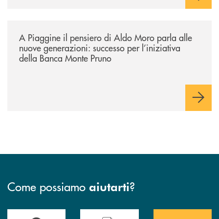
/comunicati/a-piaggine-il-pensiero-di-aldo-moro-parla-alle-nuove-gene
A Piaggine il pensiero di Aldo Moro parla alle
nuove generazioni: successo per l’iniziativa
della Banca Monte Pruno
Come possiamo
?
aiutarti
Accedi all' elenco completo&nbsp; delle&nbsp; filiali&nbsp; di Banca 
Hai bisogno di assistenza immediata? Contatta
Hai bisogno di alcuni